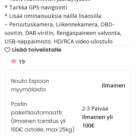
* Tarkka GPS-navigointi
* Lisää ominaisuuksia näillä lisäosilla:
– Peruutuskamera, Liikennekamera, OBD-
sovitin, DAB-viritin, Rengaspaineen valvonta,
USB-näppäimistö, HD/RCA video-ulostulo
Lisää toivelistalle
19
Nouto Espoon
Ilmainen
myymälästä
Postin
2-3 Päivää
pakettiautomaatti
Ilmainen yli
(ilmainen toimitus yli
100€
100€ ostoille, max 25kg)