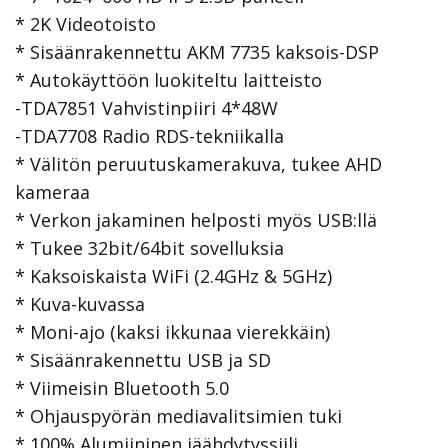
* 2K Videotoisto
* Sisäänrakennettu AKM 7735 kaksois-DSP
* Autokäyttöön luokiteltu laitteisto
-TDA7851 Vahvistinpiiri 4*48W
-TDA7708 Radio RDS-tekniikalla
* Välitön peruutuskamerakuva, tukee AHD
kameraa
* Verkon jakaminen helposti myös USB:llä
* Tukee 32bit/64bit sovelluksia
* Kaksoiskaista WiFi (2.4GHz & 5GHz)
* Kuva-kuvassa
* Moni-ajo (kaksi ikkunaa vierekkäin)
* Sisäänrakennettu USB ja SD
* Viimeisin Bluetooth 5.0
* Ohjauspyörän mediavalitsimien tuki
* 100% Alumiininen jäähdytyssiili