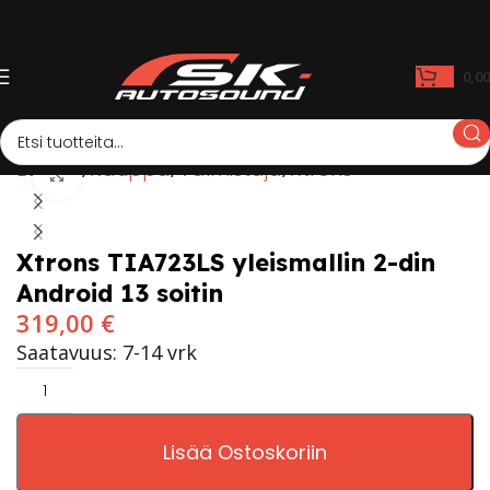
0,0
Etusivu
Kauppa
Valmistaja
Xtrons
Click to enlarge
Xtrons TIA723LS yleismallin 2-din
Android 13 soitin
319,00
€
Saatavuus: 7-14 vrk
Lisää Ostoskoriin