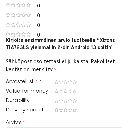
0
0
0
0
Kirjoita ensimmäinen arvio tuotteelle “Xtrons
TIA723LS yleismallin 2-din Android 13 soitin”
Sähköpostiosoitettasi ei julkaista.
Pakolliset
kentät on merkitty
*
Arvostelusi
*
Value for money
Durability
Delivery speed
Arviosi
*