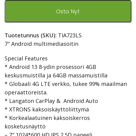
Osta Nyt
Tuotetunnus (SKU):
TIA723LS
7″ Android multimediasoitin
Special Features
* Android 13 8-ydin prosessori 4GB
keskusmuistilla ja 64GB massamuistilla
* Globaali 4G LTE verkko, tukee 99% maailman
operaattoreista.
* Langaton CarPlay & Android Auto
* XTRONS kaksoiskäyttöliittymä
* Korkealaatuinen kaksoiskerros
kosketusnäyttö
– 7″ 1024*600 HD IPS 2.5D paneeli