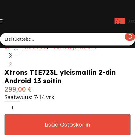
0,0
Etusivu
Kauppa
Valmistaja
Xtrons
Click to enlarge
Xtrons TIE723L yleismallin 2-din
Android 13 soitin
299,00
€
Saatavuus: 7-14 vrk
Lisää Ostoskoriin