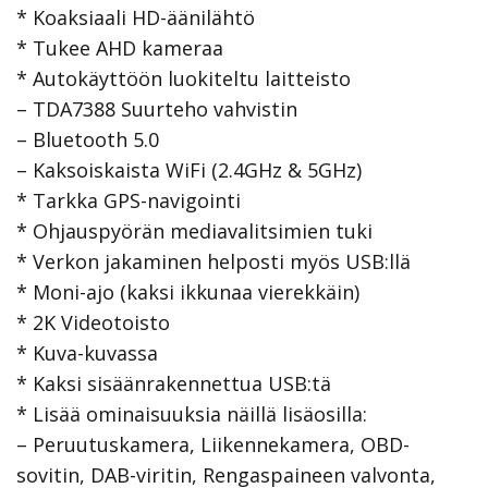
* Koaksiaali HD-äänilähtö
* Tukee AHD kameraa
* Autokäyttöön luokiteltu laitteisto
– TDA7388 Suurteho vahvistin
– Bluetooth 5.0
– Kaksoiskaista WiFi (2.4GHz & 5GHz)
* Tarkka GPS-navigointi
* Ohjauspyörän mediavalitsimien tuki
* Verkon jakaminen helposti myös USB:llä
* Moni-ajo (kaksi ikkunaa vierekkäin)
* 2K Videotoisto
* Kuva-kuvassa
* Kaksi sisäänrakennettua USB:tä
* Lisää ominaisuuksia näillä lisäosilla:
– Peruutuskamera, Liikennekamera, OBD-
sovitin, DAB-viritin, Rengaspaineen valvonta,