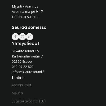
Myynti / Asennus
Avoinna ma-pe 9-17
Lauantait suljettu
Seuraa somessa
Yhteystiedot
SK-Autosound Oy
Kartanonherrantie 7
02920 Espoo
010 29 22 800
info@sk-autosound.fi
Linkit
Asennukset
Meistä
Evästekäytäntö (EU)