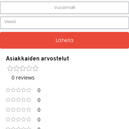
Lähetä
Asiakkaiden arvostelut
0 reviews
0
0
0
0