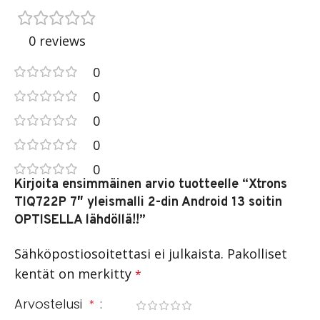
0 reviews
0
0
0
0
0
Kirjoita ensimmäinen arvio tuotteelle “Xtrons
TIQ722P 7″ yleismalli 2-din Android 13 soitin
OPTISELLA lähdöllä!!”
Sähköpostiosoitettasi ei julkaista.
Pakolliset
kentät on merkitty
*
Arvostelusi
*