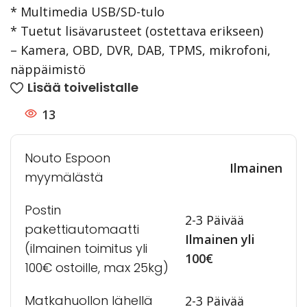
* Multimedia USB/SD-tulo
* Tuetut lisävarusteet (ostettava erikseen)
– Kamera, OBD, DVR, DAB, TPMS, mikrofoni,
näppäimistö
Lisää toivelistalle
13
Nouto Espoon
Ilmainen
myymälästä
Postin
2-3 Päivää
pakettiautomaatti
Ilmainen yli
(ilmainen toimitus yli
100€
100€ ostoille, max 25kg)
Matkahuollon lähellä
2-3 Päivää