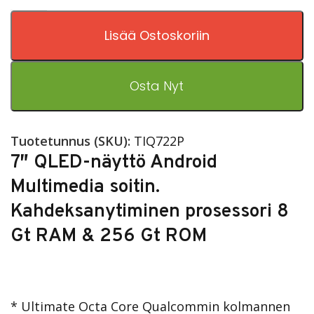
Lisää Ostoskoriin
Osta Nyt
Tuotetunnus (SKU):
TIQ722P
7″ QLED-näyttö Android
Multimedia soitin.
Kahdeksanytiminen prosessori 8
Gt RAM & 256 Gt ROM
* Ultimate Octa Core Qualcommin kolmannen