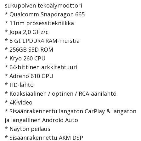
sukupolven tekoälymoottori
* Qualcomm Snapdragon 665
* 11nm prosessitekniikka
* Jopa 2,0 GHz/c
* 8 Gt LPDDR4 RAM-muistia
* 256GB SSD ROM
* Kryo 260 CPU
* 64-bittinen arkkitehtuuri
* Adreno 610 GPU
* HD-lähtö
* Koaksiaalinen / optinen / RCA-äänilähtö
* 4K-video
* Sisäänrakennettu langaton CarPlay & langaton
ja langallinen Android Auto
* Näytön peilaus
* Sisäänrakennettu AKM DSP