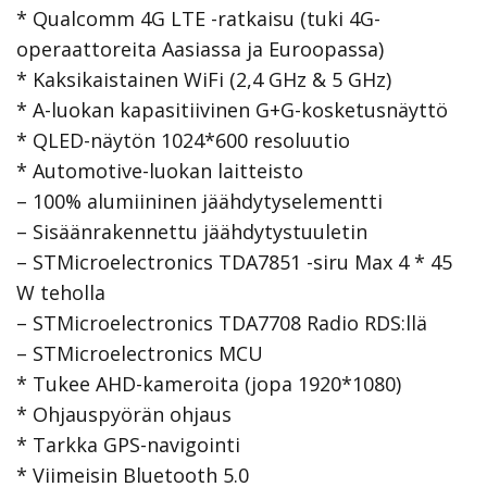
* Qualcomm 4G LTE -ratkaisu (tuki 4G-
operaattoreita Aasiassa ja Euroopassa)
* Kaksikaistainen WiFi (2,4 GHz & 5 GHz)
* A-luokan kapasitiivinen G+G-kosketusnäyttö
* QLED-näytön 1024*600 resoluutio
* Automotive-luokan laitteisto
– 100% alumiininen jäähdytyselementti
– Sisäänrakennettu jäähdytystuuletin
– STMicroelectronics TDA7851 -siru Max 4 * 45
W teholla
– STMicroelectronics TDA7708 Radio RDS:llä
– STMicroelectronics MCU
* Tukee AHD-kameroita (jopa 1920*1080)
* Ohjauspyörän ohjaus
* Tarkka GPS-navigointi
* Viimeisin Bluetooth 5.0