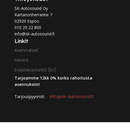
SK-Autosound Oy
Kartanonherrantie 7
02920 Espoo
010 29 22 800
info@sk-autosound.fi
Linkit
Asennukset
Meistä
Evästekäytäntö (EU)
Tarjoamme 12kk 0% korko rahoitusta
asennuksiin!
Tarjouspyynnöt:
info@sk-autosound.fi