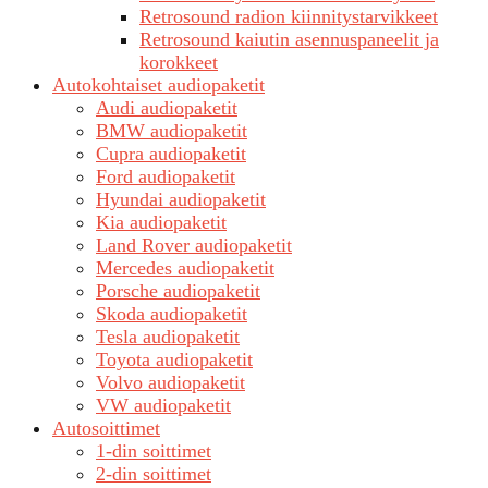
Retrosound radion kiinnitystarvikkeet
Retrosound kaiutin asennuspaneelit ja
korokkeet
Autokohtaiset audiopaketit
Audi audiopaketit
BMW audiopaketit
Cupra audiopaketit
Ford audiopaketit
Hyundai audiopaketit
Kia audiopaketit
Land Rover audiopaketit
Mercedes audiopaketit
Porsche audiopaketit
Skoda audiopaketit
Tesla audiopaketit
Toyota audiopaketit
Volvo audiopaketit
VW audiopaketit
Autosoittimet
1-din soittimet
2-din soittimet