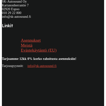
SK-Autosound Oy
Kartanonherrantie 7
02920 Espoo
010 29 22 800
info@sk-autosound.fi
Linkit
Asennukset
Meistä
Evästekäytäntö (EU)
Tarjoamme 12kk 0% korko rahoitusta asennuksiin!
Tarjouspyynnöt:
info@sk-autosound.fi