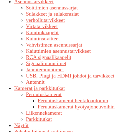
Asennustarvikkeet
Soittimien asennussarjat
Sulakkeet ja sulakerasiat
verhoilutarvikkeet
Virtatarvikkeet
Kaiutinkaapelit
Kaiutinsovitteet
Vahvistimen asennussarjat
Kaiuttimien asennustarvikkeet
RCA signaalikaapelit
Signaalimuuntimet
Jännitemuuntimet
USB, Plugi ja HDMI johdot ja tarvikkeet
Antennit
Kamerat ja parkkitutkat
Peruutuskamerat
Peruutuskamerat henkilöautoihin
Peruutuskamerat hyötyajoneuvoihin
Liikennekamerat
Parkkitutkat
Näytöt
Puhelin liitännät soittimeen