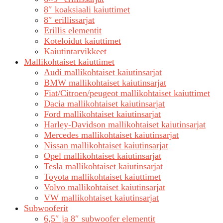
8″ koaksiaali kaiuttimet
8″ erillissarjat
Erillis elementit
Koteloidut kaiuttimet
Kaiutintarvikkeet
Mallikohtaiset kaiuttimet
Audi mallikohtaiset kaiutinsarjat
BMW mallikohtaiset kaiutinsarjat
Fiat/Citroen/peugeot mallikohtaiset kaiuttimet
Dacia mallikohtaiset kaiutinsarjat
Ford mallikohtaiset kaiutinsarjat
Harley-Davidson mallikohtaiset kaiutinsarjat
Mercedes mallikohtaiset kaiutinsarjat
Nissan mallikohtaiset kaiutinsarjat
Opel mallikohtaiset kaiutinsarjat
Tesla mallikohtaiset kaiutinsarjat
Toyota mallikohtaiset kaiuttimet
Volvo mallikohtaiset kaiutinsarjat
VW mallikohtaiset kaiutinsarjat
Subwooferit
6,5″ ja 8″ subwoofer elementit