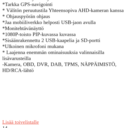
*Tarkka GPS-navigointi
* Välitön peruutustila Yhteensopiva AHD-kameran kanssa
* Ohjauspyörän ohjaus
*Jaa mobiiliverkko helposti USB-jaon avulla
*Monitehtävänäyttö
*1080P-toisto PIP-kuvassa kuvassa
*Sisäänrakennettu 2 USB-kaapelia ja SD-portti
*Ulkoinen mikrofoni mukana
* Laajenna enemmän ominaisuuksia valinnaisilla
lisävarusteilla
-Kamera, OBD, DVR, DAB, TPMS, NÄPPÄIMISTÖ,
HD/RCA-lähtö
Lisää toivelistalle
14