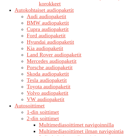
korokkeet
Autokohtaiset audiopaketit
Audi audiopaketit
BMW audiopaketit
Cupra audiopaketit
Ford audiopaketit
Hyundai audiopaketit
Kia audiopaketit
Land Rover audiopaketit
Mercedes audiopaketit
Porsche audiopaketit
Skoda audiopaketit
Tesla audiopaketit
Toyota audiopaketit
Volvo audiopaketit
VW audiopaketit
Autosoittimet
1-din soittimet
2-din soittimet
Multimediasoittimet navigoinnilla
Multimediasoittimet ilman navigointia