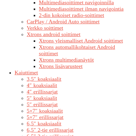
Multimediasoittimet navigoinnilla
Multimediasoittimet ilman navigointia
2-din kokoiset radio-soittimet
CarPlay / Android Auto soittimet
Verkko soittimet
Xtrons android soittimet
Xtrons yleismalliset Android soittimet
Xtrons automallikohtaiset Android
soittimet
Xtrons multimedianäytöt
Xtrons lisävarusteet
Kaiuttimet
3,5″ koaksiaalit
4″ koaksiaalit
4″ erillissarjat
5″ koaksiaalit
5″ erillissarjat
5×7″ koaksiaalit
5×7″ erillissarjat
6,5″ koaksiaalit
6,5″ 2-tie erillissarjat