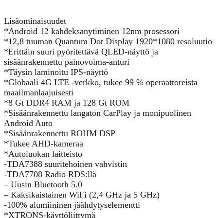
Lisäominaisuudet
*Android 12 kahdeksanytiminen 12nm prosessori
*12,8 tuuman Quantum Dot Display 1920*1080 resoluutio
*Erittäin suuri pyöritettävä QLED-näyttö ja
sisäänrakennettu painovoima-anturi
*Täysin laminoitu IPS-näyttö
*Globaali 4G LTE -verkko, tukee 99 % operaattoreista
maailmanlaajuisesti
*8 Gt DDR4 RAM ja 128 Gt ROM
*Sisäänrakennettu langaton CarPlay ja monipuolinen
Android Auto
*Sisäänrakennettu ROHM DSP
*Tukee AHD-kameraa
*Autoluokan laitteisto
-TDA7388 suuritehoinen vahvistin
-TDA7708 Radio RDS:llä
– Uusin Bluetooth 5.0
– Kaksikaistainen WiFi (2,4 GHz ja 5 GHz)
-100% alumiininen jäähdytyselementti
*XTRONS-käyttöliittymä