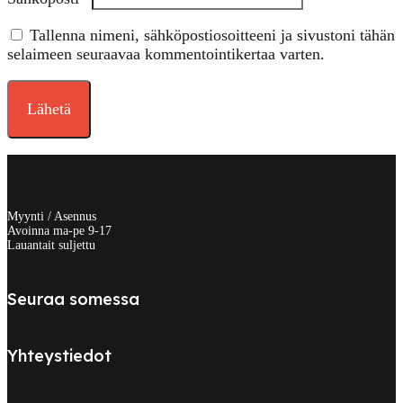
Tallenna nimeni, sähköpostiosoitteeni ja sivustoni tähän
selaimeen seuraavaa kommentointikertaa varten.
Myynti / Asennus
Avoinna ma-pe 9-17
Lauantait suljettu
Seuraa somessa
Yhteystiedot