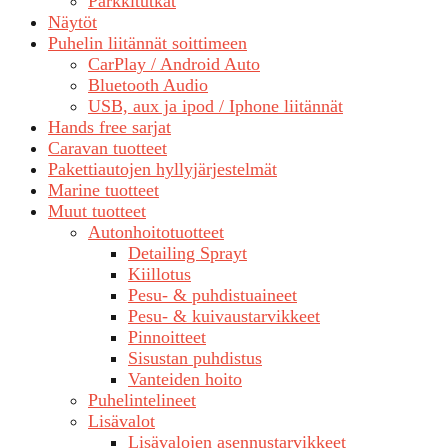
Parkkitutkat
Näytöt
Puhelin liitännät soittimeen
CarPlay / Android Auto
Bluetooth Audio
USB, aux ja ipod / Iphone liitännät
Hands free sarjat
Caravan tuotteet
Pakettiautojen hyllyjärjestelmät
Marine tuotteet
Muut tuotteet
Autonhoitotuotteet
Detailing Sprayt
Kiillotus
Pesu- & puhdistuaineet
Pesu- & kuivaustarvikkeet
Pinnoitteet
Sisustan puhdistus
Vanteiden hoito
Puhelintelineet
Lisävalot
Lisävalojen asennustarvikkeet