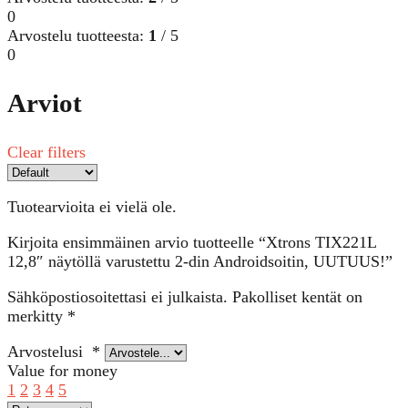
0
Arvostelu tuotteesta:
1
/ 5
0
Arviot
Clear filters
Tuotearvioita ei vielä ole.
Kirjoita ensimmäinen arvio tuotteelle “Xtrons TIX221L
12,8″ näytöllä varustettu 2-din Androidsoitin, UUTUUS!”
Sähköpostiosoitettasi ei julkaista.
Pakolliset kentät on
merkitty
*
Arvostelusi
*
Value for money
1
2
3
4
5