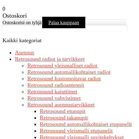
0
Ostoskori
Ostoskorisi on tyhjä
Palaa kauppaan
Kaikki kategoriat
Asennus
Retrosound radiot ja tarvikkeet
Retrosound yleismalliset radiot
Retrosound automallikohtaiset radiot
Retrosound kustomoitavat radiot
Retrosound radioantennit
Retrosound kaiuttimet
Retrosound vahvistimet
Retrosound asennustarvikkeet
Retrosound etunupit
Retrosound takanupit
Retrosound automallikohtaiset etupanelit
Retrosound yleismalli etupanelit
Retrosound yleismalli sovitekehykset