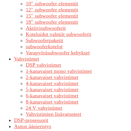
10″ subwoofer elementit
12″ subwoofer elementit
15″ subwoofer elementit
18″ subwoofer elementit
Aktiivisubwooferit
Koteloidut valmiit subwooferit
Subwooferpaketit
subwooferkotelot
Varapyöräsubwoofer kehykset
Vahvistimet
DSP vahvistimet
1-kanavaiset mono vahvistimet
2-kanavaiset vahvistimet
4-kanavaiset vahvistimet
5-kanavaiset vahvistimet
6-kanavaiset vahvistimet
8-kanavaiset vahvistimet
24 V vahvistimet
Vahvistimien lisävarusteet
DSP-prosessorit
Auton äänieristys