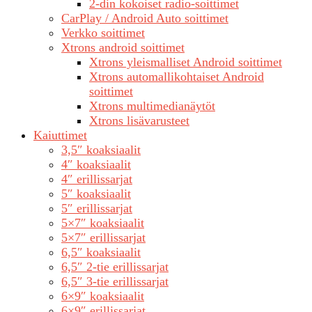
2-din kokoiset radio-soittimet
CarPlay / Android Auto soittimet
Verkko soittimet
Xtrons android soittimet
Xtrons yleismalliset Android soittimet
Xtrons automallikohtaiset Android
soittimet
Xtrons multimedianäytöt
Xtrons lisävarusteet
Kaiuttimet
3,5″ koaksiaalit
4″ koaksiaalit
4″ erillissarjat
5″ koaksiaalit
5″ erillissarjat
5×7″ koaksiaalit
5×7″ erillissarjat
6,5″ koaksiaalit
6,5″ 2-tie erillissarjat
6,5″ 3-tie erillissarjat
6×9″ koaksiaalit
6×9″ erillissarjat