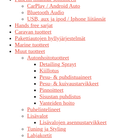
CarPlay / Android Auto
Bluetooth Audio
USB, aux ja ipod / Iphone liitännät
Hands free sarjat
Caravan tuotteet
Pakettiautojen hyllyjärjestelmät
Marine tuotteet
Muut tuotteet
Autonhoitotuotteet
Detailing Sprayt
Kiillotus
Pesu- & puhdistuaineet
Pesu- & kuivaustarvikkeet
Pinnoitteet
Sisustan puhdistus
Vanteiden hoito
Puhelintelineet
Lisävalot
Lisävalojen asennustarvikkeet
Tuning ja Styling
Lahjakortit