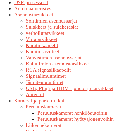
DSP-prosessorit
Auton äänieristys
Asennustarvikkeet
Soittimien asennussarjat
Sulakkeet ja sulakerasiat
verhoilutarvikkeet
Virtatarvikkeet
Kaiutinkaapelit
Kaiutinsovitteet
Vahvistimen asennussarjat
Kaiuttimien asennustarvikkeet
RCA signaalikaapelit
Signaalimuuntimet
Jännitemuuntimet
USB, Plugi ja HDMI johdot ja tarvikkeet
Antennit
Kamerat ja parkkitutkat
Peruutuskamerat
Peruutuskamerat henkilöautoihin
Peruutuskamerat hyötyajoneuvoihin
Liikennekamerat