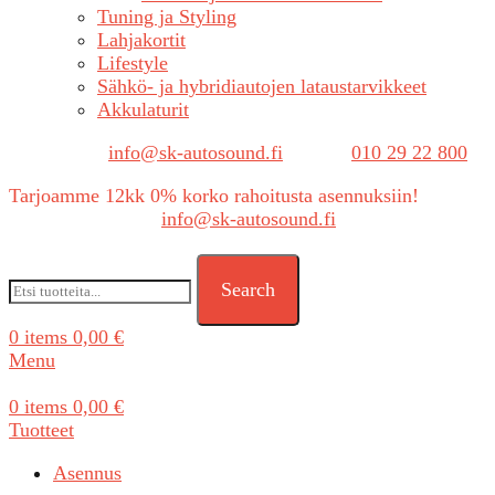
Tuning ja Styling
Lahjakortit
Lifestyle
Sähkö- ja hybridiautojen lataustarvikkeet
Akkulaturit
Sähköposti:
info@sk-autosound.fi
| Puh.
010 29 22 800
Tarjoamme 12kk 0% korko rahoitusta asennuksiin!
Tarjouspyynnöt:
info@sk-autosound.fi
Search
0
items
0,00
€
Menu
0
items
0,00
€
Tuotteet
Asennus