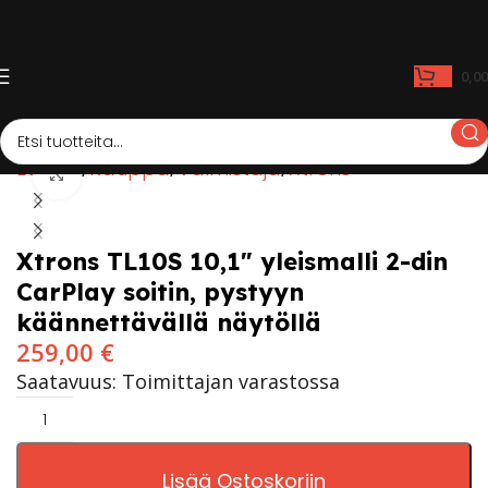
0,0
Etusivu
Kauppa
Valmistaja
Xtrons
Click to enlarge
Xtrons TL10S 10,1″ yleismalli 2-din
CarPlay soitin, pystyyn
käännettävällä näytöllä
259,00
€
Saatavuus: Toimittajan varastossa
Lisää Ostoskoriin