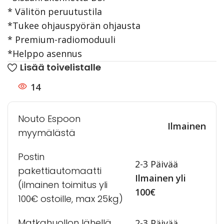
* Välitön peruutustila
*Tukee ohjauspyörän ohjausta
* Premium-radiomoduuli
*Helppo asennus
Lisää toivelistalle
14
Nouto Espoon
Ilmainen
myymälästä
Postin
2-3 Päivää
pakettiautomaatti
Ilmainen yli
(ilmainen toimitus yli
100€
100€ ostoille, max 25kg)
Matkahuollon lähellä
2-3 Päivää