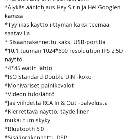
*Älykäs ääniohjaus Hey Sirin ja Hei Googlen
kanssa
*Tyylikäs käyttöliittymän kaksi teemaa
saatavilla
* Sisäänrakennettu kaksi USB-porttia
*10,1 tuuman 1024*600 resoluution IPS 2.5D -
näyttö
*4*45 watin lähtö
*ISO Standard Double DIN -koko
*Moniväriset painikevalot
*Videon tulo/lähtö
*Jaa viihdettä RCA In & Out -palvelusta
*Kierrettävä näyttö, täydellinen
mukautumiskyky
*Bluetooth 5.0
*Sisäänrakennettu DSP