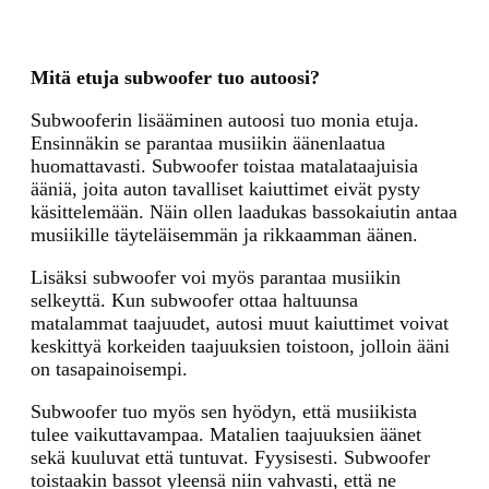
Mitä etuja subwoofer tuo autoosi?
Subwooferin lisääminen autoosi tuo monia etuja.
Ensinnäkin se parantaa musiikin äänenlaatua
huomattavasti. Subwoofer toistaa matalataajuisia
ääniä, joita auton tavalliset kaiuttimet eivät pysty
käsittelemään. Näin ollen laadukas bassokaiutin antaa
musiikille täyteläisemmän ja rikkaamman äänen.
Lisäksi subwoofer voi myös parantaa musiikin
selkeyttä. Kun subwoofer ottaa haltuunsa
matalammat taajuudet, autosi muut kaiuttimet voivat
keskittyä korkeiden taajuuksien toistoon, jolloin ääni
on tasapainoisempi.
Subwoofer tuo myös sen hyödyn, että musiikista
tulee vaikuttavampaa. Matalien taajuuksien äänet
sekä kuuluvat että tuntuvat. Fyysisesti. Subwoofer
toistaakin bassot yleensä niin vahvasti, että ne