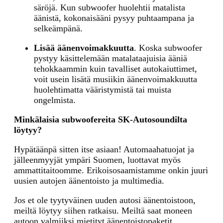
säröjä. Kun subwoofer huolehtii matalista
äänistä, kokonaisääni pysyy puhtaampana ja
selkeämpänä.
Lisää äänenvoimakkuutta
. Koska subwoofer
pystyy käsittelemään matalataajuisia ääniä
tehokkaammin kuin tavalliset autokaiuttimet,
voit usein lisätä musiikin äänenvoimakkuutta
huolehtimatta vääristymistä tai muista
ongelmista.
Minkälaisia subwoofereita SK-Autosoundilta
löytyy?
Hypätäänpä sitten itse asiaan! Automaahatuojat ja
jälleenmyyjät ympäri Suomen, luottavat myös
ammattitaitoomme. Erikoisosaamistamme onkin juuri
uusien autojen äänentoisto ja multimedia.
Jos et ole tyytyväinen uuden autosi äänentoistoon,
meiltä löytyy siihen ratkaisu. Meiltä saat moneen
autoon valmiiksi mietityt äänentoistopaketit.