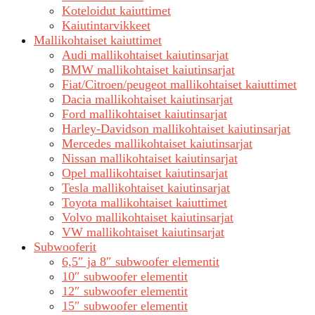
Koteloidut kaiuttimet
Kaiutintarvikkeet
Mallikohtaiset kaiuttimet
Audi mallikohtaiset kaiutinsarjat
BMW mallikohtaiset kaiutinsarjat
Fiat/Citroen/peugeot mallikohtaiset kaiuttimet
Dacia mallikohtaiset kaiutinsarjat
Ford mallikohtaiset kaiutinsarjat
Harley-Davidson mallikohtaiset kaiutinsarjat
Mercedes mallikohtaiset kaiutinsarjat
Nissan mallikohtaiset kaiutinsarjat
Opel mallikohtaiset kaiutinsarjat
Tesla mallikohtaiset kaiutinsarjat
Toyota mallikohtaiset kaiuttimet
Volvo mallikohtaiset kaiutinsarjat
VW mallikohtaiset kaiutinsarjat
Subwooferit
6,5″ ja 8″ subwoofer elementit
10″ subwoofer elementit
12″ subwoofer elementit
15″ subwoofer elementit