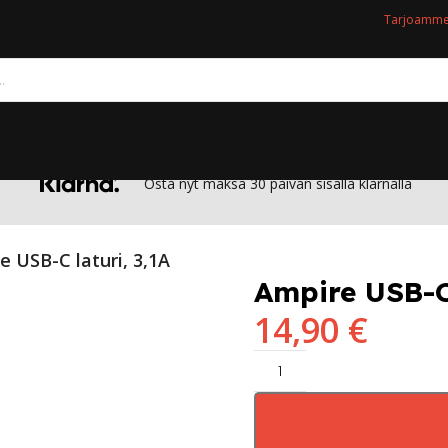
Tarjoamme 
Osta nyt maksa 30 päivän sisällä klarnalla
e USB-C laturi, 3,1A
Ampire USB-C 
14,90
€