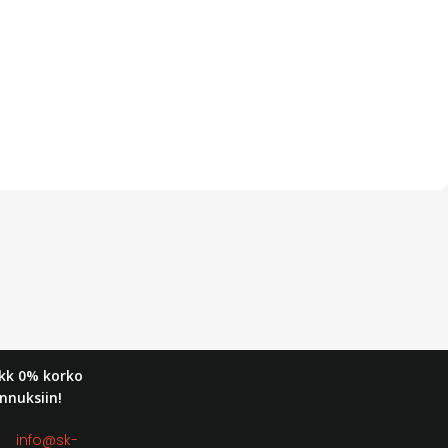
kk 0% korko
nnuksiin!
t:
info@sk-