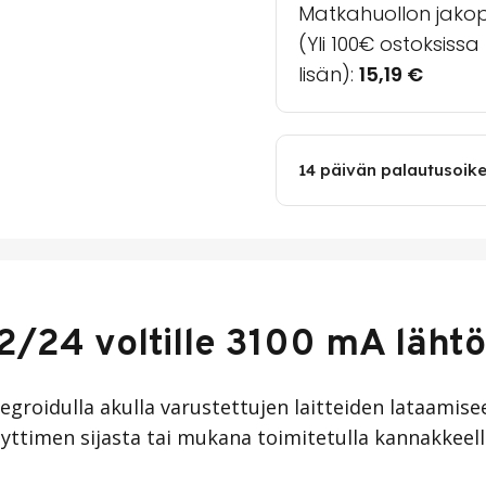
Matkahuollon jakopa
(Yli 100€ ostoksiss
lisän):
15,19
€
14 päivän palautusoik
/24 voltille 3100 mA lähtö
tegroidulla akulla varustettujen laitteiden lataamis
ttimen sijasta tai mukana toimitetulla kannakkeella