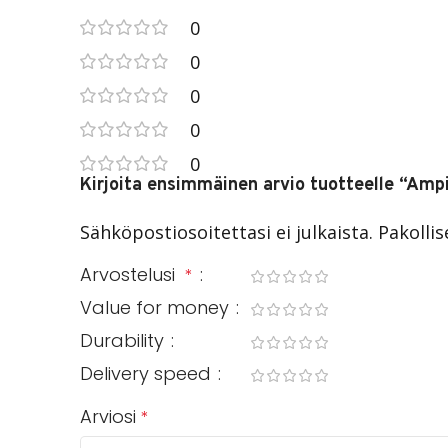
0
0
0
0
0
Kirjoita ensimmäinen arvio tuotteelle “Ampi
Sähköpostiosoitettasi ei julkaista.
Pakolli
Arvostelusi
*
Value for money
Durability
Delivery speed
Arviosi
*