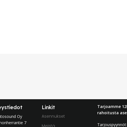
Tarjoamme 12
eystiedot
Linkit
rahoitusta ase
Asennukset
utosound Oy
nonherrantie 7
Tarjouspyynnö
Meistä