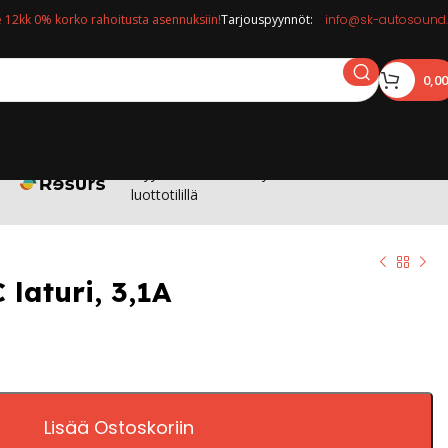
12kk 0% korko rahoitusta asennuksiin!
Tarjouspyynnöt:
info@sk-autosound.
0,0
Myymälässä: Osta nyt maksa 12kk korottomalla
luottotilillä
laturi, 3,1A
Lisää Ostoskoriin