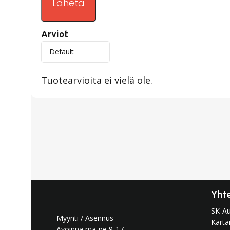
Arviot
Tuotearvioita ei vielä ole.
Yht
SK-A
Myynti / Asennus
Karta
Avoinna ma-pe 9-17