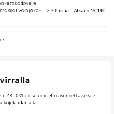
ketti kotiovelle
a maksat vain jako-
2-3 Päivää
Alkaen 15,19€
eus
virralla
een. ZBU031 on suunniteltu asennettavaksi eri
 kojelaudan alla.