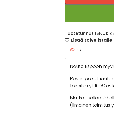
Tuotetunnus (SKU):
Z
Lisää toivelistalle
17
Nouto Espoon myy
Postin pakettiauto
toimitus yli 100€ os
Matkahuollon lähel
(Ilmainen toimitus yl