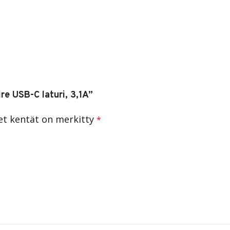
re USB-C laturi, 3,1A”
set kentät on merkitty
*