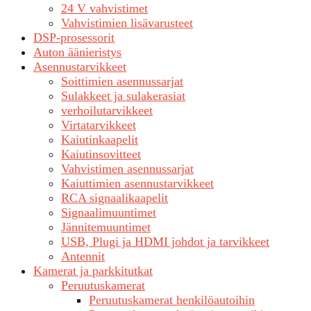
24 V vahvistimet
Vahvistimien lisävarusteet
DSP-prosessorit
Auton äänieristys
Asennustarvikkeet
Soittimien asennussarjat
Sulakkeet ja sulakerasiat
verhoilutarvikkeet
Virtatarvikkeet
Kaiutinkaapelit
Kaiutinsovitteet
Vahvistimen asennussarjat
Kaiuttimien asennustarvikkeet
RCA signaalikaapelit
Signaalimuuntimet
Jännitemuuntimet
USB, Plugi ja HDMI johdot ja tarvikkeet
Antennit
Kamerat ja parkkitutkat
Peruutuskamerat
Peruutuskamerat henkilöautoihin