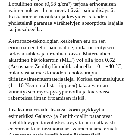
Lopullinen seos (0,58 g/cm³) tarjoaa erinomaisen
vaimennuksen ilman merkittävää painonlisäystä.
Raskaamman mastiksin ja kevyiden rakeiden
yhdistelmä parantaa värähtelyjen absorptiota laajalla
taajuusalueella.
Aerospace-teknologian keskeinen etu on sen
erinomainen teho-painosuhde, mikä on erityisen
tärkeää sähkö- ja urheiluautoissa. Materiaalien
akustinen häviökerroin (MLF) voi olla jopa 0,62
(Aerospace Zenith) lämpötila-alueella -10…+40 °C,
mikä vastaa markkinoiden tehokkaimpia
tärinänvaimennusmateriaaleja. Korkea tartuntalujuus
(11–16 N/cm mallista riippuen) takaa varman
kiinnityksen myös pystypinnoilla ja kaarevissa
rakenteissa ilman irtoamisen riskiä.
Lisäksi materiaalit lisäävät korin jäykkyyttä:
esimerkiksi Galaxy- ja Zenith-mallit parantavat
metallilevyjen taivutuskestävyyttä huomattavasti
enemmän kuin tavanomaiset vaimennusmateriaalit.