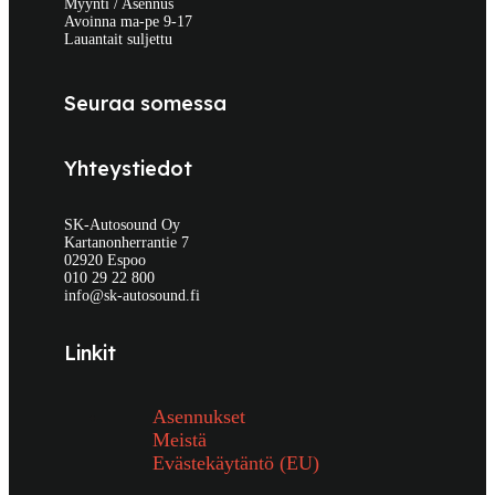
Myynti / Asennus
Avoinna ma-pe 9-17
Lauantait suljettu
Seuraa somessa
Yhteystiedot
SK-Autosound Oy
Kartanonherrantie 7
02920 Espoo
010 29 22 800
info@sk-autosound.fi
Linkit
Asennukset
Meistä
Evästekäytäntö (EU)