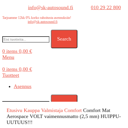
Sähköposti:
info@sk-autosound.fi
| Puh.
010 29 22 800
Tarjoamme 12kk 0% korko rahoitusta asennuksiin!
Tarjouspyynnöt:
info@sk-autosound.fi
Search
0
items
0,00
€
Menu
0
items
0,00
€
Tuotteet
Asennus
Search
Etusivu
Kauppa
Valmistaja
Comfort
Comfort Mat
Aerospace VOLT vaimennusmatto (2,5 mm) HUIPPU-
UUTUUS!!!