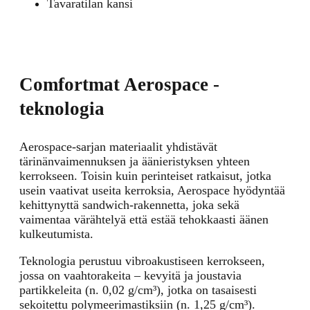
Tavaratilan kansi
Comfortmat Aerospace -
teknologia
Aerospace-sarjan materiaalit yhdistävät
tärinänvaimennuksen ja äänieristyksen yhteen
kerrokseen. Toisin kuin perinteiset ratkaisut, jotka
usein vaativat useita kerroksia, Aerospace hyödyntää
kehittynyttä sandwich-rakennetta, joka sekä
vaimentaa värähtelyä että estää tehokkaasti äänen
kulkeutumista.
Teknologia perustuu vibroakustiseen kerrokseen,
jossa on vaahtorakeita – kevyitä ja joustavia
partikkeleita (n. 0,02 g/cm³), jotka on tasaisesti
sekoitettu polymeerimastiksiin (n. 1,25 g/cm³).