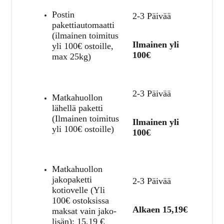
Postin
2-3 Päivää
pakettiautomaatti
(ilmainen toimitus
Ilmainen yli
yli 100€ ostoille,
100€
max 25kg)
2-3 Päivää
Matkahuollon
lähellä paketti
(Ilmainen toimitus
Ilmainen yli
yli 100€ ostoille)
100€
Matkahuollon
jakopaketti
2-3 Päivää
kotiovelle (Yli
100€ ostoksissa
Alkaen 15,19€
maksat vain jako-
lisän):
15,19
€