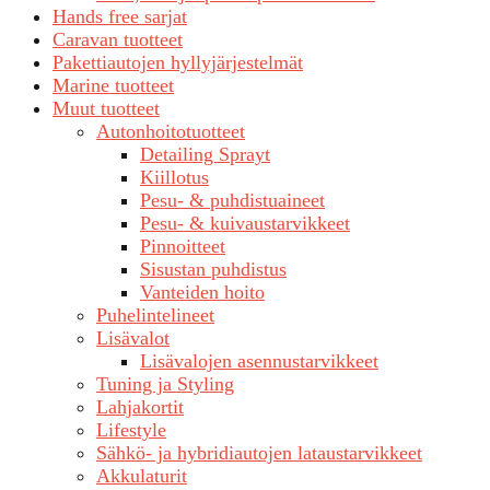
Hands free sarjat
Caravan tuotteet
Pakettiautojen hyllyjärjestelmät
Marine tuotteet
Muut tuotteet
Autonhoitotuotteet
Detailing Sprayt
Kiillotus
Pesu- & puhdistuaineet
Pesu- & kuivaustarvikkeet
Pinnoitteet
Sisustan puhdistus
Vanteiden hoito
Puhelintelineet
Lisävalot
Lisävalojen asennustarvikkeet
Tuning ja Styling
Lahjakortit
Lifestyle
Sähkö- ja hybridiautojen lataustarvikkeet
Akkulaturit