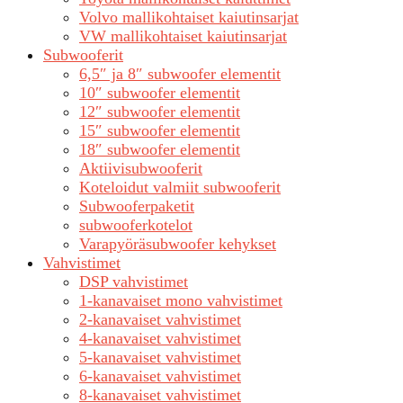
Volvo mallikohtaiset kaiutinsarjat
VW mallikohtaiset kaiutinsarjat
Subwooferit
6,5″ ja 8″ subwoofer elementit
10″ subwoofer elementit
12″ subwoofer elementit
15″ subwoofer elementit
18″ subwoofer elementit
Aktiivisubwooferit
Koteloidut valmiit subwooferit
Subwooferpaketit
subwooferkotelot
Varapyöräsubwoofer kehykset
Vahvistimet
DSP vahvistimet
1-kanavaiset mono vahvistimet
2-kanavaiset vahvistimet
4-kanavaiset vahvistimet
5-kanavaiset vahvistimet
6-kanavaiset vahvistimet
8-kanavaiset vahvistimet