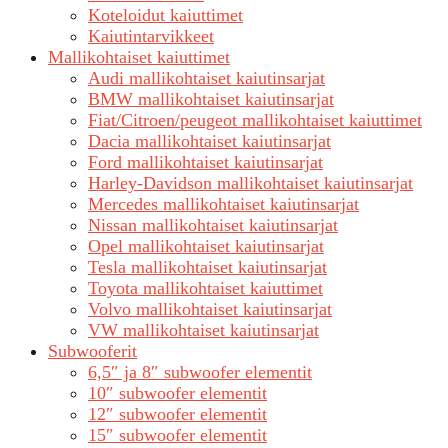
Koteloidut kaiuttimet
Kaiutintarvikkeet
Mallikohtaiset kaiuttimet
Audi mallikohtaiset kaiutinsarjat
BMW mallikohtaiset kaiutinsarjat
Fiat/Citroen/peugeot mallikohtaiset kaiuttimet
Dacia mallikohtaiset kaiutinsarjat
Ford mallikohtaiset kaiutinsarjat
Harley-Davidson mallikohtaiset kaiutinsarjat
Mercedes mallikohtaiset kaiutinsarjat
Nissan mallikohtaiset kaiutinsarjat
Opel mallikohtaiset kaiutinsarjat
Tesla mallikohtaiset kaiutinsarjat
Toyota mallikohtaiset kaiuttimet
Volvo mallikohtaiset kaiutinsarjat
VW mallikohtaiset kaiutinsarjat
Subwooferit
6,5″ ja 8″ subwoofer elementit
10″ subwoofer elementit
12″ subwoofer elementit
15″ subwoofer elementit