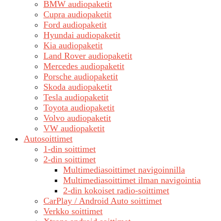
BMW audiopaketit
Cupra audiopaketit
Ford audiopaketit
Hyundai audiopaketit
Kia audiopaketit
Land Rover audiopaketit
Mercedes audiopaketit
Porsche audiopaketit
Skoda audiopaketit
Tesla audiopaketit
Toyota audiopaketit
Volvo audiopaketit
VW audiopaketit
Autosoittimet
1-din soittimet
2-din soittimet
Multimediasoittimet navigoinnilla
Multimediasoittimet ilman navigointia
2-din kokoiset radio-soittimet
CarPlay / Android Auto soittimet
Verkko soittimet