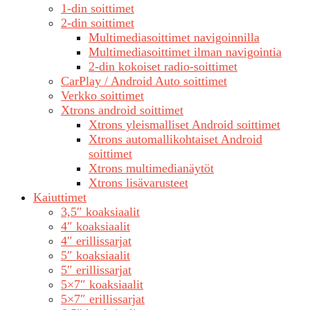
1-din soittimet
2-din soittimet
Multimediasoittimet navigoinnilla
Multimediasoittimet ilman navigointia
2-din kokoiset radio-soittimet
CarPlay / Android Auto soittimet
Verkko soittimet
Xtrons android soittimet
Xtrons yleismalliset Android soittimet
Xtrons automallikohtaiset Android
soittimet
Xtrons multimedianäytöt
Xtrons lisävarusteet
Kaiuttimet
3,5″ koaksiaalit
4″ koaksiaalit
4″ erillissarjat
5″ koaksiaalit
5″ erillissarjat
5×7″ koaksiaalit
5×7″ erillissarjat