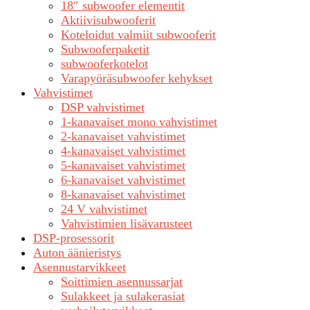
18″ subwoofer elementit
Aktiivisubwooferit
Koteloidut valmiit subwooferit
Subwooferpaketit
subwooferkotelot
Varapyöräsubwoofer kehykset
Vahvistimet
DSP vahvistimet
1-kanavaiset mono vahvistimet
2-kanavaiset vahvistimet
4-kanavaiset vahvistimet
5-kanavaiset vahvistimet
6-kanavaiset vahvistimet
8-kanavaiset vahvistimet
24 V vahvistimet
Vahvistimien lisävarusteet
DSP-prosessorit
Auton äänieristys
Asennustarvikkeet
Soittimien asennussarjat
Sulakkeet ja sulakerasiat