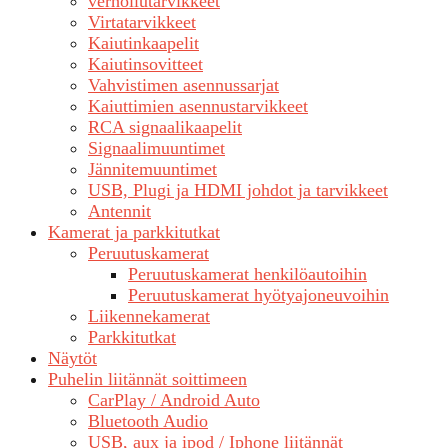
verhoilutarvikkeet
Virtatarvikkeet
Kaiutinkaapelit
Kaiutinsovitteet
Vahvistimen asennussarjat
Kaiuttimien asennustarvikkeet
RCA signaalikaapelit
Signaalimuuntimet
Jännitemuuntimet
USB, Plugi ja HDMI johdot ja tarvikkeet
Antennit
Kamerat ja parkkitutkat
Peruutuskamerat
Peruutuskamerat henkilöautoihin
Peruutuskamerat hyötyajoneuvoihin
Liikennekamerat
Parkkitutkat
Näytöt
Puhelin liitännät soittimeen
CarPlay / Android Auto
Bluetooth Audio
USB, aux ja ipod / Iphone liitännät