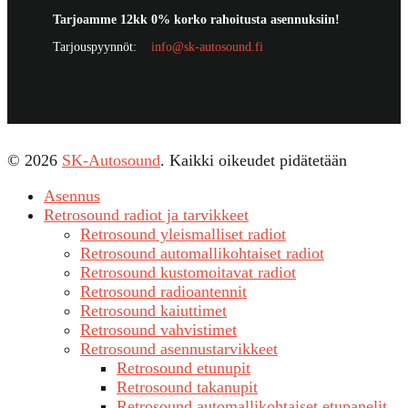
Tarjoamme 12kk 0% korko rahoitusta asennuksiin!
Tarjouspyynnöt:
info@sk-autosound.fi
© 2026
SK-Autosound
. Kaikki oikeudet pidätetään
Asennus
Retrosound radiot ja tarvikkeet
Retrosound yleismalliset radiot
Retrosound automallikohtaiset radiot
Retrosound kustomoitavat radiot
Retrosound radioantennit
Retrosound kaiuttimet
Retrosound vahvistimet
Retrosound asennustarvikkeet
Retrosound etunupit
Retrosound takanupit
Retrosound automallikohtaiset etupanelit