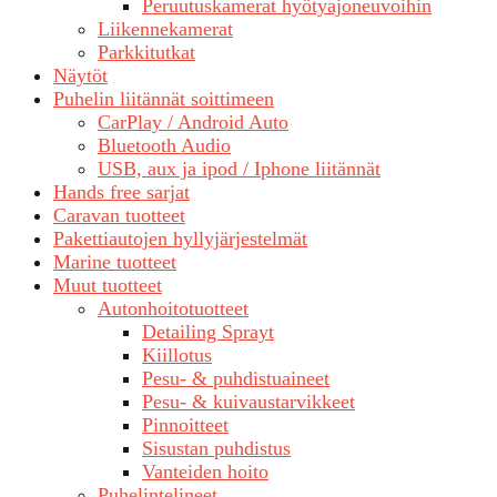
Peruutuskamerat hyötyajoneuvoihin
Liikennekamerat
Parkkitutkat
Näytöt
Puhelin liitännät soittimeen
CarPlay / Android Auto
Bluetooth Audio
USB, aux ja ipod / Iphone liitännät
Hands free sarjat
Caravan tuotteet
Pakettiautojen hyllyjärjestelmät
Marine tuotteet
Muut tuotteet
Autonhoitotuotteet
Detailing Sprayt
Kiillotus
Pesu- & puhdistuaineet
Pesu- & kuivaustarvikkeet
Pinnoitteet
Sisustan puhdistus
Vanteiden hoito
Puhelintelineet