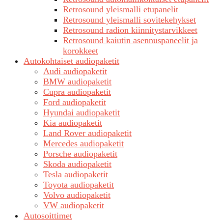
Retrosound yleismalli etupanelit
Retrosound yleismalli sovitekehykset
Retrosound radion kiinnitystarvikkeet
Retrosound kaiutin asennuspaneelit ja
korokkeet
Autokohtaiset audiopaketit
Audi audiopaketit
BMW audiopaketit
Cupra audiopaketit
Ford audiopaketit
Hyundai audiopaketit
Kia audiopaketit
Land Rover audiopaketit
Mercedes audiopaketit
Porsche audiopaketit
Skoda audiopaketit
Tesla audiopaketit
Toyota audiopaketit
Volvo audiopaketit
VW audiopaketit
Autosoittimet