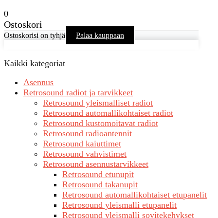
0
Ostoskori
Ostoskorisi on tyhjä
Palaa kauppaan
Kaikki kategoriat
Asennus
Retrosound radiot ja tarvikkeet
Retrosound yleismalliset radiot
Retrosound automallikohtaiset radiot
Retrosound kustomoitavat radiot
Retrosound radioantennit
Retrosound kaiuttimet
Retrosound vahvistimet
Retrosound asennustarvikkeet
Retrosound etunupit
Retrosound takanupit
Retrosound automallikohtaiset etupanelit
Retrosound yleismalli etupanelit
Retrosound yleismalli sovitekehykset