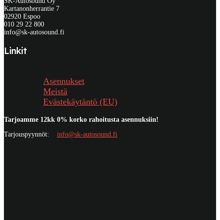
SK-Autosound Oy
Kartanonherrantie 7
02920 Espoo
010 29 22 800
info@sk-autosound.fi
Linkit
Asennukset
Meistä
Evästekäytäntö (EU)
Tarjoamme 12kk 0% korko rahoitusta asennuksiin!
Tarjouspyynnöt:
info@sk-autosound.fi