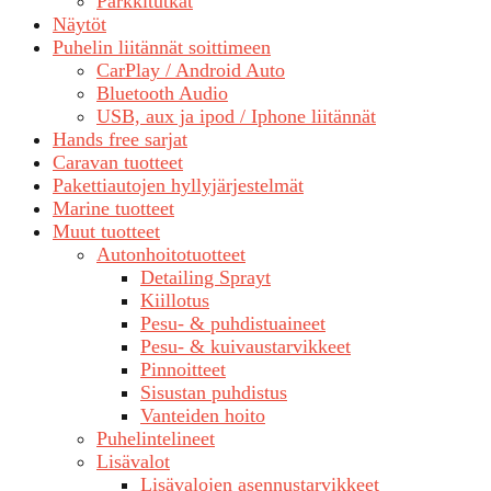
Parkkitutkat
Näytöt
Puhelin liitännät soittimeen
CarPlay / Android Auto
Bluetooth Audio
USB, aux ja ipod / Iphone liitännät
Hands free sarjat
Caravan tuotteet
Pakettiautojen hyllyjärjestelmät
Marine tuotteet
Muut tuotteet
Autonhoitotuotteet
Detailing Sprayt
Kiillotus
Pesu- & puhdistuaineet
Pesu- & kuivaustarvikkeet
Pinnoitteet
Sisustan puhdistus
Vanteiden hoito
Puhelintelineet
Lisävalot
Lisävalojen asennustarvikkeet