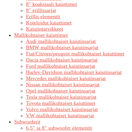
8″ koaksiaali kaiuttimet
8″ erillissarjat
Erillis elementit
Koteloidut kaiuttimet
Kaiutintarvikkeet
Mallikohtaiset kaiuttimet
Audi mallikohtaiset kaiutinsarjat
BMW mallikohtaiset kaiutinsarjat
Fiat/Citroen/peugeot mallikohtaiset kaiuttimet
Dacia mallikohtaiset kaiutinsarjat
Ford mallikohtaiset kaiutinsarjat
Harley-Davidson mallikohtaiset kaiutinsarjat
Mercedes mallikohtaiset kaiutinsarjat
Nissan mallikohtaiset kaiutinsarjat
Opel mallikohtaiset kaiutinsarjat
Tesla mallikohtaiset kaiutinsarjat
Toyota mallikohtaiset kaiuttimet
Volvo mallikohtaiset kaiutinsarjat
VW mallikohtaiset kaiutinsarjat
Subwooferit
6,5″ ja 8″ subwoofer elementit