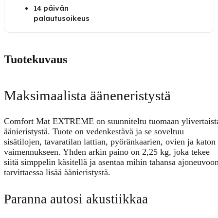
14 päivän
palautusoikeus
Tuotekuvaus
Maksimaalista ääneneristystä
Comfort Mat EXTREME on suunniteltu tuomaan ylivertaist
äänieristystä. Tuote on vedenkestävä ja se soveltuu
sisätilojen, tavaratilan lattian, pyöränkaarien, ovien ja katon
vaimennukseen. Yhden arkin paino on 2,25 kg, joka tekee
siitä simppelin käsitellä ja asentaa mihin tahansa ajoneuvoo
tarvittaessa lisää äänieristystä.
Paranna autosi akustiikkaa