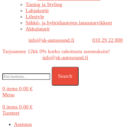
Tuning ja Styling
Lahjakortit
Lifestyle
Sähkö- ja hybridiautojen lataustarvikkeet
Akkulaturit
Sähköposti:
info@sk-autosound.fi
| Puh.
010 29 22 800
Tarjoamme 12kk 0% korko rahoitusta asennuksiin!
Tarjouspyynnöt:
info@sk-autosound.fi
Search
0
items
0,00
€
Menu
0
items
0,00
€
Tuotteet
Asennus