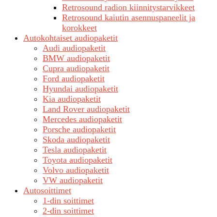
Retrosound radion kiinnitystarvikkeet
Retrosound kaiutin asennuspaneelit ja
korokkeet
Autokohtaiset audiopaketit
Audi audiopaketit
BMW audiopaketit
Cupra audiopaketit
Ford audiopaketit
Hyundai audiopaketit
Kia audiopaketit
Land Rover audiopaketit
Mercedes audiopaketit
Porsche audiopaketit
Skoda audiopaketit
Tesla audiopaketit
Toyota audiopaketit
Volvo audiopaketit
VW audiopaketit
Autosoittimet
1-din soittimet
2-din soittimet