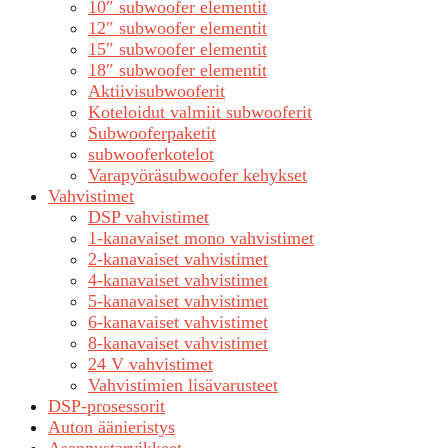
10″ subwoofer elementit
12″ subwoofer elementit
15″ subwoofer elementit
18″ subwoofer elementit
Aktiivisubwooferit
Koteloidut valmiit subwooferit
Subwooferpaketit
subwooferkotelot
Varapyöräsubwoofer kehykset
Vahvistimet
DSP vahvistimet
1-kanavaiset mono vahvistimet
2-kanavaiset vahvistimet
4-kanavaiset vahvistimet
5-kanavaiset vahvistimet
6-kanavaiset vahvistimet
8-kanavaiset vahvistimet
24 V vahvistimet
Vahvistimien lisävarusteet
DSP-prosessorit
Auton äänieristys