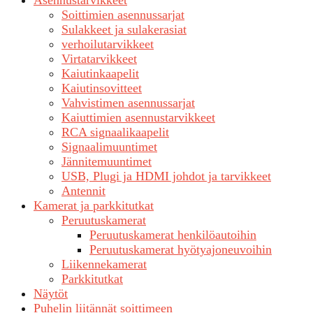
Asennustarvikkeet
Soittimien asennussarjat
Sulakkeet ja sulakerasiat
verhoilutarvikkeet
Virtatarvikkeet
Kaiutinkaapelit
Kaiutinsovitteet
Vahvistimen asennussarjat
Kaiuttimien asennustarvikkeet
RCA signaalikaapelit
Signaalimuuntimet
Jännitemuuntimet
USB, Plugi ja HDMI johdot ja tarvikkeet
Antennit
Kamerat ja parkkitutkat
Peruutuskamerat
Peruutuskamerat henkilöautoihin
Peruutuskamerat hyötyajoneuvoihin
Liikennekamerat
Parkkitutkat
Näytöt
Puhelin liitännät soittimeen