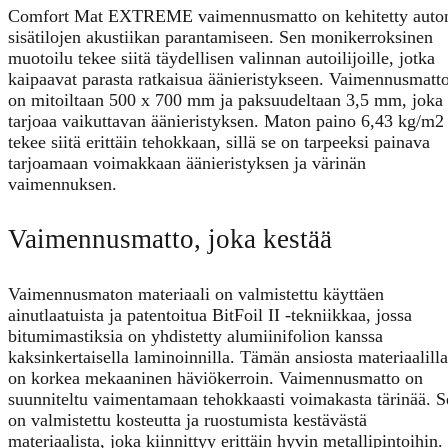
Comfort Mat EXTREME vaimennusmatto on kehitetty auto
sisätilojen akustiikan parantamiseen. Sen monikerroksinen
muotoilu tekee siitä täydellisen valinnan autoilijoille, jotka
kaipaavat parasta ratkaisua äänieristykseen. Vaimennusmatt
on mitoiltaan 500 x 700 mm ja paksuudeltaan 3,5 mm, joka
tarjoaa vaikuttavan äänieristyksen. Maton paino 6,43 kg/m2
tekee siitä erittäin tehokkaan, sillä se on tarpeeksi painava
tarjoamaan voimakkaan äänieristyksen ja värinän
vaimennuksen.
Vaimennusmatto, joka kestää
Vaimennusmaton materiaali on valmistettu käyttäen
ainutlaatuista ja patentoitua BitFoil II -tekniikkaa, jossa
bitumimastiksia on yhdistetty alumiinifolion kanssa
kaksinkertaisella laminoinnilla. Tämän ansiosta materiaalilla
on korkea mekaaninen häviökerroin. Vaimennusmatto on
suunniteltu vaimentamaan tehokkaasti voimakasta tärinää. S
on valmistettu kosteutta ja ruostumista kestävästä
materiaalista, joka kiinnittyy erittäin hyvin metallipintoihin.