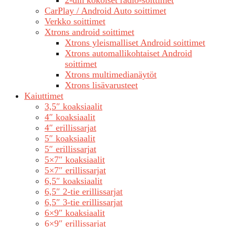
2-din kokoiset radio-soittimet
CarPlay / Android Auto soittimet
Verkko soittimet
Xtrons android soittimet
Xtrons yleismalliset Android soittimet
Xtrons automallikohtaiset Android
soittimet
Xtrons multimedianäytöt
Xtrons lisävarusteet
Kaiuttimet
3,5″ koaksiaalit
4″ koaksiaalit
4″ erillissarjat
5″ koaksiaalit
5″ erillissarjat
5×7″ koaksiaalit
5×7″ erillissarjat
6,5″ koaksiaalit
6,5″ 2-tie erillissarjat
6,5″ 3-tie erillissarjat
6×9″ koaksiaalit
6×9″ erillissarjat