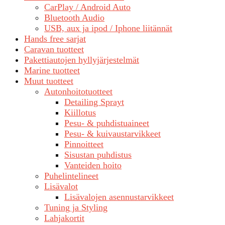
CarPlay / Android Auto
Bluetooth Audio
USB, aux ja ipod / Iphone liitännät
Hands free sarjat
Caravan tuotteet
Pakettiautojen hyllyjärjestelmät
Marine tuotteet
Muut tuotteet
Autonhoitotuotteet
Detailing Sprayt
Kiillotus
Pesu- & puhdistuaineet
Pesu- & kuivaustarvikkeet
Pinnoitteet
Sisustan puhdistus
Vanteiden hoito
Puhelintelineet
Lisävalot
Lisävalojen asennustarvikkeet
Tuning ja Styling
Lahjakortit