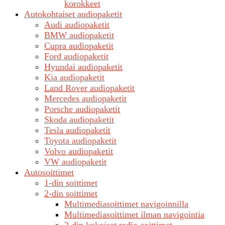
korokkeet
Autokohtaiset audiopaketit
Audi audiopaketit
BMW audiopaketit
Cupra audiopaketit
Ford audiopaketit
Hyundai audiopaketit
Kia audiopaketit
Land Rover audiopaketit
Mercedes audiopaketit
Porsche audiopaketit
Skoda audiopaketit
Tesla audiopaketit
Toyota audiopaketit
Volvo audiopaketit
VW audiopaketit
Autosoittimet
1-din soittimet
2-din soittimet
Multimediasoittimet navigoinnilla
Multimediasoittimet ilman navigointia