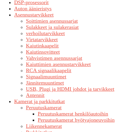
DSP-prosessorit
Auton äänieristys
Asennustarvikkeet
Soittimien asennussarjat
Sulakkeet ja sulakerasiat
verhoilutarvikkeet
Virtatarvikkeet
Kaiutinkaapelit
Kaiutinsovitteet
Vahvistimen asennussarjat
Kaiuttimien asennustarvikkeet
RCA signaalikaapelit
Signaalimuuntimet
Jännitemuuntimet
USB, Plugi ja HDMI johdot ja tarvikkeet
Antennit
Kamerat ja parkkitutkat
Peruutuskamerat
Peruutuskamerat henkilöautoihin
Peruutuskamerat hyötyajoneuvoihin
Liikennekamerat