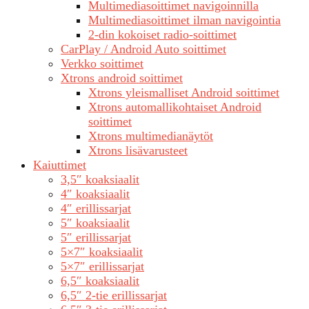
Multimediasoittimet navigoinnilla
Multimediasoittimet ilman navigointia
2-din kokoiset radio-soittimet
CarPlay / Android Auto soittimet
Verkko soittimet
Xtrons android soittimet
Xtrons yleismalliset Android soittimet
Xtrons automallikohtaiset Android
soittimet
Xtrons multimedianäytöt
Xtrons lisävarusteet
Kaiuttimet
3,5″ koaksiaalit
4″ koaksiaalit
4″ erillissarjat
5″ koaksiaalit
5″ erillissarjat
5×7″ koaksiaalit
5×7″ erillissarjat
6,5″ koaksiaalit
6,5″ 2-tie erillissarjat