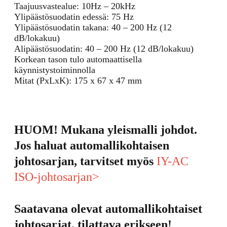
Taajuusvastealue: 10Hz – 20kHz
Ylipäästösuodatin edessä: 75 Hz
Ylipäästösuodatin takana: 40 – 200 Hz (12
dB/lokakuu)
Alipäästösuodatin: 40 – 200 Hz (12 dB/lokakuu)
Korkean tason tulo automaattisella
käynnistystoiminnolla
Mitat (PxLxK): 175 x 67 x 47 mm
HUOM! Mukana yleismalli johdot.
Jos haluat automallikohtaisen
johtosarjan, tarvitset myös
IY-AC
ISO-johtosarjan>
Saatavana olevat automallikohtaiset
johtosarjat, tilattava erikseen!