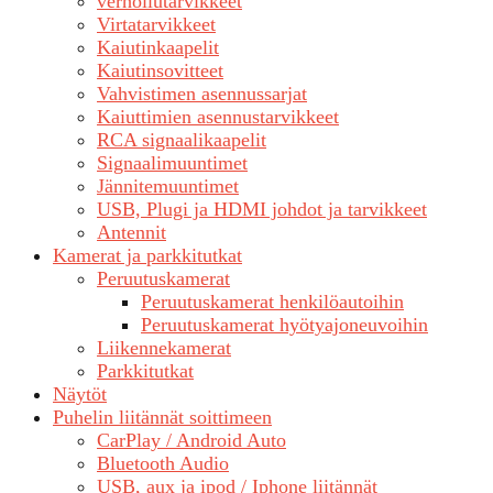
verhoilutarvikkeet
Virtatarvikkeet
Kaiutinkaapelit
Kaiutinsovitteet
Vahvistimen asennussarjat
Kaiuttimien asennustarvikkeet
RCA signaalikaapelit
Signaalimuuntimet
Jännitemuuntimet
USB, Plugi ja HDMI johdot ja tarvikkeet
Antennit
Kamerat ja parkkitutkat
Peruutuskamerat
Peruutuskamerat henkilöautoihin
Peruutuskamerat hyötyajoneuvoihin
Liikennekamerat
Parkkitutkat
Näytöt
Puhelin liitännät soittimeen
CarPlay / Android Auto
Bluetooth Audio
USB, aux ja ipod / Iphone liitännät