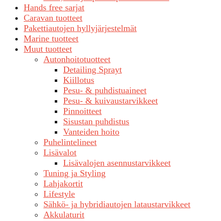
Hands free sarjat
Caravan tuotteet
Pakettiautojen hyllyjärjestelmät
Marine tuotteet
Muut tuotteet
Autonhoitotuotteet
Detailing Sprayt
Kiillotus
Pesu- & puhdistuaineet
Pesu- & kuivaustarvikkeet
Pinnoitteet
Sisustan puhdistus
Vanteiden hoito
Puhelintelineet
Lisävalot
Lisävalojen asennustarvikkeet
Tuning ja Styling
Lahjakortit
Lifestyle
Sähkö- ja hybridiautojen lataustarvikkeet
Akkulaturit