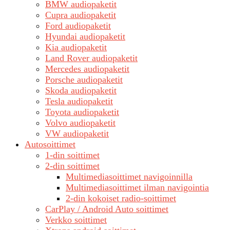
BMW audiopaketit
Cupra audiopaketit
Ford audiopaketit
Hyundai audiopaketit
Kia audiopaketit
Land Rover audiopaketit
Mercedes audiopaketit
Porsche audiopaketit
Skoda audiopaketit
Tesla audiopaketit
Toyota audiopaketit
Volvo audiopaketit
VW audiopaketit
Autosoittimet
1-din soittimet
2-din soittimet
Multimediasoittimet navigoinnilla
Multimediasoittimet ilman navigointia
2-din kokoiset radio-soittimet
CarPlay / Android Auto soittimet
Verkko soittimet