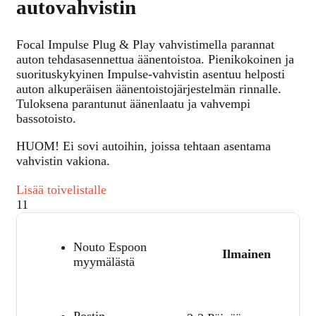
autovahvistin
Focal Impulse Plug & Play vahvistimella parannat
auton tehdasasennettua äänentoistoa. Pienikokoinen ja
suorituskykyinen Impulse-vahvistin asentuu helposti
auton alkuperäisen äänentoistojärjestelmän rinnalle.
Tuloksena parantunut äänenlaatu ja vahvempi
bassotoisto.
HUOM! Ei sovi autoihin, joissa tehtaan asentama
vahvistin vakiona.
Lisää toivelistalle
11
Nouto Espoon
Ilmainen
myymälästä
Postin