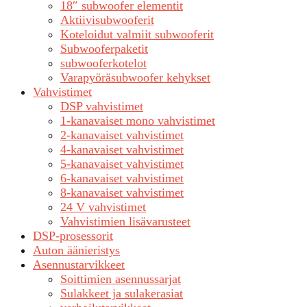
18″ subwoofer elementit
Aktiivisubwooferit
Koteloidut valmiit subwooferit
Subwooferpaketit
subwooferkotelot
Varapyöräsubwoofer kehykset
Vahvistimet
DSP vahvistimet
1-kanavaiset mono vahvistimet
2-kanavaiset vahvistimet
4-kanavaiset vahvistimet
5-kanavaiset vahvistimet
6-kanavaiset vahvistimet
8-kanavaiset vahvistimet
24 V vahvistimet
Vahvistimien lisävarusteet
DSP-prosessorit
Auton äänieristys
Asennustarvikkeet
Soittimien asennussarjat
Sulakkeet ja sulakerasiat