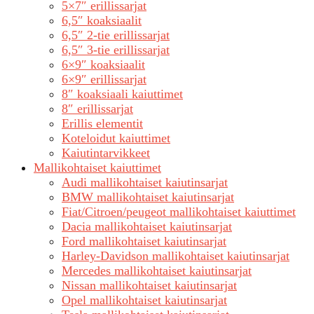
5×7″ erillissarjat
6,5″ koaksiaalit
6,5″ 2-tie erillissarjat
6,5″ 3-tie erillissarjat
6×9″ koaksiaalit
6×9″ erillissarjat
8″ koaksiaali kaiuttimet
8″ erillissarjat
Erillis elementit
Koteloidut kaiuttimet
Kaiutintarvikkeet
Mallikohtaiset kaiuttimet
Audi mallikohtaiset kaiutinsarjat
BMW mallikohtaiset kaiutinsarjat
Fiat/Citroen/peugeot mallikohtaiset kaiuttimet
Dacia mallikohtaiset kaiutinsarjat
Ford mallikohtaiset kaiutinsarjat
Harley-Davidson mallikohtaiset kaiutinsarjat
Mercedes mallikohtaiset kaiutinsarjat
Nissan mallikohtaiset kaiutinsarjat
Opel mallikohtaiset kaiutinsarjat