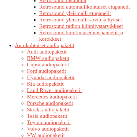
Retrosound takanupit
Retrosound automallikohtaiset etupanelit
Retrosound yleismalli etupanelit
Retrosound yleismalli sovitekehykset
Retrosound radion kiinnitystarvikkeet
Retrosound kaiutin asennuspaneelit ja
korokkeet
Autokohtaiset audiopaketit
Audi audiopaketit
BMW audiopaketit
Cupra audiopaketit
Ford audiopaketit
Hyundai audiopaketit
Kia audiopaketit
Land Rover audiopaketit
Mercedes audiopaketit
Porsche audiopaketit
Skoda audiopaketit
Tesla audiopaketit
Toyota audiopaketit
Volvo audiopaketit
VW audiopaketit