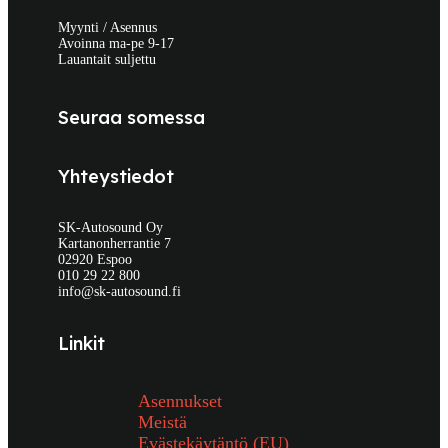
Myynti / Asennus
Avoinna ma-pe 9-17
Lauantait suljettu
Seuraa somessa
Yhteystiedot
SK-Autosound Oy
Kartanonherrantie 7
02920 Espoo
010 29 22 800
info@sk-autosound.fi
Linkit
Asennukset
Meistä
Evästekäytäntö (EU)