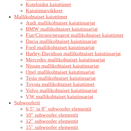
Koteloidut kaiuttimet
Kaiutintarvikkeet
Mallikohtaiset kaiuttimet
Audi mallikohtaiset kaiutinsarjat
BMW mallikohtaiset kaiutinsarjat
Fiat/Citroen/peugeot mallikohtaiset kaiuttimet
Dacia mallikohtaiset kaiutinsarjat
Ford mallikohtaiset kaiutinsarjat
Harley-Davidson mallikohtaiset kaiutinsarjat
Mercedes mallikohtaiset kaiutinsarjat
Nissan mallikohtaiset kaiutinsarjat
Opel mallikohtaiset kaiutinsarjat
Tesla mallikohtaiset kaiutinsarjat
Toyota mallikohtaiset kaiuttimet
Volvo mallikohtaiset kaiutinsarjat
VW mallikohtaiset kaiutinsarjat
Subwooferit
6,5″ ja 8″ subwoofer elementit
10″ subwoofer elementit
12″ subwoofer elementit
15″ subwoofer elementit