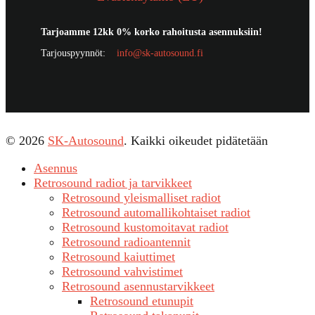
Tarjoamme 12kk 0% korko rahoitusta asennuksiin!
Tarjouspyynnöt:
info@sk-autosound.fi
© 2026
SK-Autosound
. Kaikki oikeudet pidätetään
Asennus
Retrosound radiot ja tarvikkeet
Retrosound yleismalliset radiot
Retrosound automallikohtaiset radiot
Retrosound kustomoitavat radiot
Retrosound radioantennit
Retrosound kaiuttimet
Retrosound vahvistimet
Retrosound asennustarvikkeet
Retrosound etunupit