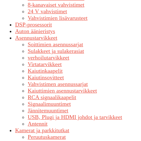
8-kanavaiset vahvistimet
24 V vahvistimet
Vahvistimien lisävarusteet
DSP-prosessorit
Auton äänieristys
Asennustarvikkeet
Soittimien asennussarjat
Sulakkeet ja sulakerasiat
verhoilutarvikkeet
Virtatarvikkeet
Kaiutinkaapelit
Kaiutinsovitteet
Vahvistimen asennussarjat
Kaiuttimien asennustarvikkeet
RCA signaalikaapelit
Signaalimuuntimet
Jännitemuuntimet
USB, Plugi ja HDMI johdot ja tarvikkeet
Antennit
Kamerat ja parkkitutkat
Peruutuskamerat