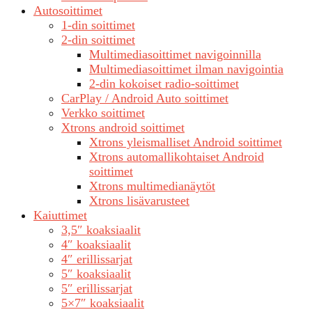
Autosoittimet
1-din soittimet
2-din soittimet
Multimediasoittimet navigoinnilla
Multimediasoittimet ilman navigointia
2-din kokoiset radio-soittimet
CarPlay / Android Auto soittimet
Verkko soittimet
Xtrons android soittimet
Xtrons yleismalliset Android soittimet
Xtrons automallikohtaiset Android
soittimet
Xtrons multimedianäytöt
Xtrons lisävarusteet
Kaiuttimet
3,5″ koaksiaalit
4″ koaksiaalit
4″ erillissarjat
5″ koaksiaalit
5″ erillissarjat
5×7″ koaksiaalit