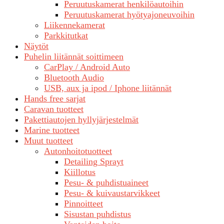
Peruutuskamerat henkilöautoihin
Peruutuskamerat hyötyajoneuvoihin
Liikennekamerat
Parkkitutkat
Näytöt
Puhelin liitännät soittimeen
CarPlay / Android Auto
Bluetooth Audio
USB, aux ja ipod / Iphone liitännät
Hands free sarjat
Caravan tuotteet
Pakettiautojen hyllyjärjestelmät
Marine tuotteet
Muut tuotteet
Autonhoitotuotteet
Detailing Sprayt
Kiillotus
Pesu- & puhdistuaineet
Pesu- & kuivaustarvikkeet
Pinnoitteet
Sisustan puhdistus