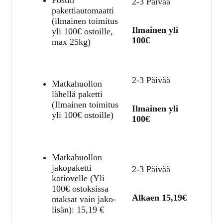
2-3 Päivää
pakettiautomaatti
(ilmainen toimitus
Ilmainen yli
yli 100€ ostoille,
100€
max 25kg)
2-3 Päivää
Matkahuollon
lähellä paketti
(Ilmainen toimitus
Ilmainen yli
yli 100€ ostoille)
100€
Matkahuollon
jakopaketti
2-3 Päivää
kotiovelle (Yli
100€ ostoksissa
Alkaen 15,19€
maksat vain jako-
lisän):
15,19
€