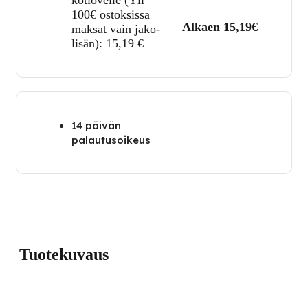
kotiovelle (Yli
100€ ostoksissa
Alkaen 15,19€
maksat vain jako-
lisän):
15,19
€
14 päivän
palautusoikeus
Tuotekuvaus