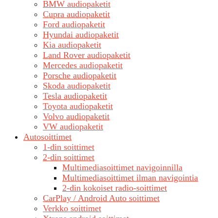
BMW audiopaketit
Cupra audiopaketit
Ford audiopaketit
Hyundai audiopaketit
Kia audiopaketit
Land Rover audiopaketit
Mercedes audiopaketit
Porsche audiopaketit
Skoda audiopaketit
Tesla audiopaketit
Toyota audiopaketit
Volvo audiopaketit
VW audiopaketit
Autosoittimet
1-din soittimet
2-din soittimet
Multimediasoittimet navigoinnilla
Multimediasoittimet ilman navigointia
2-din kokoiset radio-soittimet
CarPlay / Android Auto soittimet
Verkko soittimet