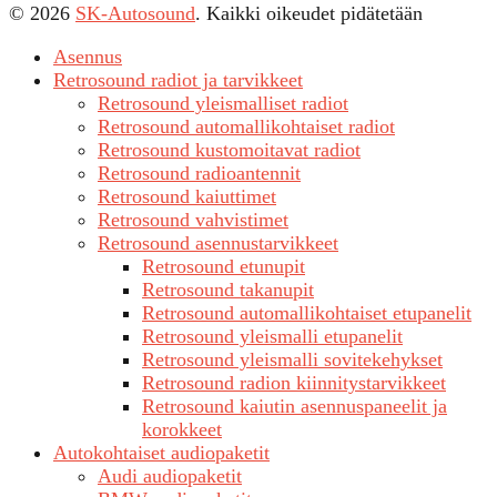
© 2026
SK-Autosound
. Kaikki oikeudet pidätetään
Asennus
Retrosound radiot ja tarvikkeet
Retrosound yleismalliset radiot
Retrosound automallikohtaiset radiot
Retrosound kustomoitavat radiot
Retrosound radioantennit
Retrosound kaiuttimet
Retrosound vahvistimet
Retrosound asennustarvikkeet
Retrosound etunupit
Retrosound takanupit
Retrosound automallikohtaiset etupanelit
Retrosound yleismalli etupanelit
Retrosound yleismalli sovitekehykset
Retrosound radion kiinnitystarvikkeet
Retrosound kaiutin asennuspaneelit ja
korokkeet
Autokohtaiset audiopaketit
Audi audiopaketit