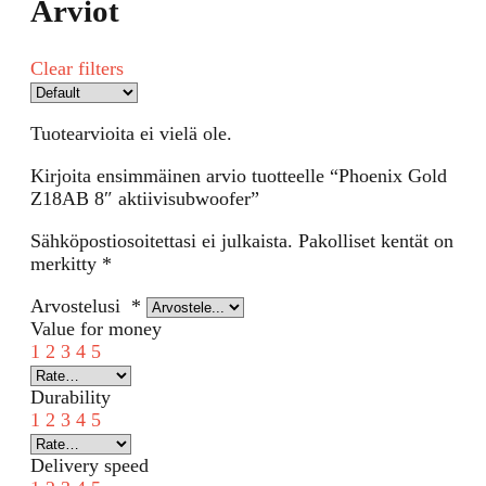
Arviot
Clear filters
Tuotearvioita ei vielä ole.
Kirjoita ensimmäinen arvio tuotteelle “Phoenix Gold
Z18AB 8″ aktiivisubwoofer”
Sähköpostiosoitettasi ei julkaista.
Pakolliset kentät on
merkitty
*
Arvostelusi
*
Value for money
1
2
3
4
5
Durability
1
2
3
4
5
Delivery speed