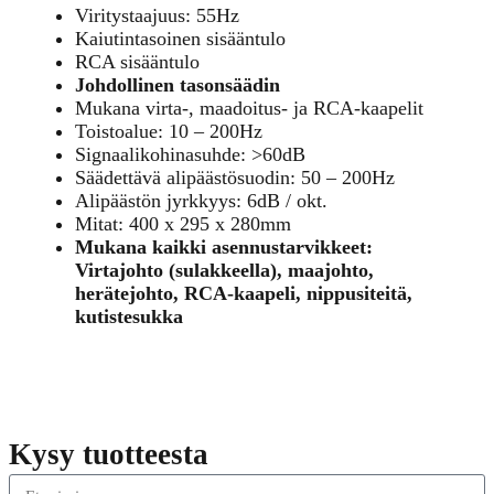
Viritystaajuus: 55Hz
Kaiutintasoinen sisääntulo
RCA sisääntulo
Johdollinen tasonsäädin
Mukana virta-, maadoitus- ja RCA-kaapelit
Toistoalue: 10 – 200Hz
Signaalikohinasuhde: >60dB
Säädettävä alipäästösuodin: 50 – 200Hz
Alipäästön jyrkkyys: 6dB / okt.
Mitat: 400 x 295 x 280mm
Mukana kaikki asennustarvikkeet:
Virtajohto (sulakkeella), maajohto,
herätejohto, RCA-kaapeli, nippusiteitä,
kutistesukka
Kysy tuotteesta