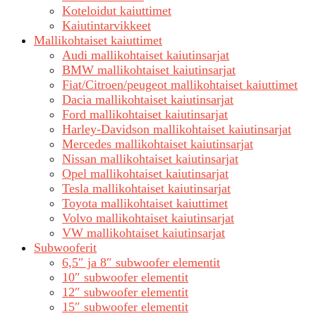
Koteloidut kaiuttimet
Kaiutintarvikkeet
Mallikohtaiset kaiuttimet
Audi mallikohtaiset kaiutinsarjat
BMW mallikohtaiset kaiutinsarjat
Fiat/Citroen/peugeot mallikohtaiset kaiuttimet
Dacia mallikohtaiset kaiutinsarjat
Ford mallikohtaiset kaiutinsarjat
Harley-Davidson mallikohtaiset kaiutinsarjat
Mercedes mallikohtaiset kaiutinsarjat
Nissan mallikohtaiset kaiutinsarjat
Opel mallikohtaiset kaiutinsarjat
Tesla mallikohtaiset kaiutinsarjat
Toyota mallikohtaiset kaiuttimet
Volvo mallikohtaiset kaiutinsarjat
VW mallikohtaiset kaiutinsarjat
Subwooferit
6,5″ ja 8″ subwoofer elementit
10″ subwoofer elementit
12″ subwoofer elementit
15″ subwoofer elementit