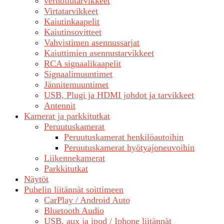
verhoilutarvikkeet
Virtatarvikkeet
Kaiutinkaapelit
Kaiutinsovitteet
Vahvistimen asennussarjat
Kaiuttimien asennustarvikkeet
RCA signaalikaapelit
Signaalimuuntimet
Jännitemuuntimet
USB, Plugi ja HDMI johdot ja tarvikkeet
Antennit
Kamerat ja parkkitutkat
Peruutuskamerat
Peruutuskamerat henkilöautoihin
Peruutuskamerat hyötyajoneuvoihin
Liikennekamerat
Parkkitutkat
Näytöt
Puhelin liitännät soittimeen
CarPlay / Android Auto
Bluetooth Audio
USB, aux ja ipod / Iphone liitännät