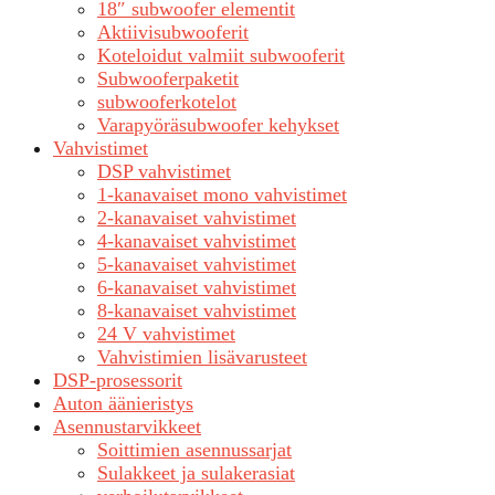
18″ subwoofer elementit
Aktiivisubwooferit
Koteloidut valmiit subwooferit
Subwooferpaketit
subwooferkotelot
Varapyöräsubwoofer kehykset
Vahvistimet
DSP vahvistimet
1-kanavaiset mono vahvistimet
2-kanavaiset vahvistimet
4-kanavaiset vahvistimet
5-kanavaiset vahvistimet
6-kanavaiset vahvistimet
8-kanavaiset vahvistimet
24 V vahvistimet
Vahvistimien lisävarusteet
DSP-prosessorit
Auton äänieristys
Asennustarvikkeet
Soittimien asennussarjat
Sulakkeet ja sulakerasiat