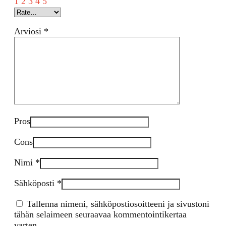
1
2
3
4
5
Arviosi
*
Pros
Cons
Nimi
*
Sähköposti
*
Tallenna nimeni, sähköpostiosoitteeni ja sivustoni
tähän selaimeen seuraavaa kommentointikertaa
varten.