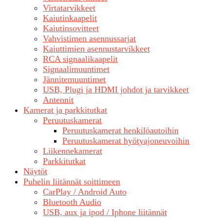
Virtatarvikkeet
Kaiutinkaapelit
Kaiutinsovitteet
Vahvistimen asennussarjat
Kaiuttimien asennustarvikkeet
RCA signaalikaapelit
Signaalimuuntimet
Jännitemuuntimet
USB, Plugi ja HDMI johdot ja tarvikkeet
Antennit
Kamerat ja parkkitutkat
Peruutuskamerat
Peruutuskamerat henkilöautoihin
Peruutuskamerat hyötyajoneuvoihin
Liikennekamerat
Parkkitutkat
Näytöt
Puhelin liitännät soittimeen
CarPlay / Android Auto
Bluetooth Audio
USB, aux ja ipod / Iphone liitännät