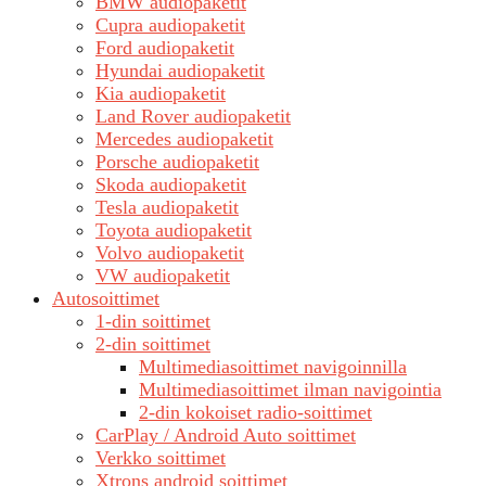
BMW audiopaketit
Cupra audiopaketit
Ford audiopaketit
Hyundai audiopaketit
Kia audiopaketit
Land Rover audiopaketit
Mercedes audiopaketit
Porsche audiopaketit
Skoda audiopaketit
Tesla audiopaketit
Toyota audiopaketit
Volvo audiopaketit
VW audiopaketit
Autosoittimet
1-din soittimet
2-din soittimet
Multimediasoittimet navigoinnilla
Multimediasoittimet ilman navigointia
2-din kokoiset radio-soittimet
CarPlay / Android Auto soittimet
Verkko soittimet
Xtrons android soittimet