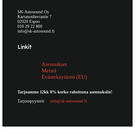
SK-Autosound Oy
Kartanonherrantie 7
02920 Espoo
010 29 22 800
info@sk-autosound.fi
Linkit
Asennukset
Meistä
Evästekäytäntö (EU)
Tarjoamme 12kk 0% korko rahoitusta asennuksiin!
Tarjouspyynnöt:
info@sk-autosound.fi