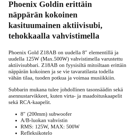
Phoenix Goldin erittäin
näppärän kokoinen
kasituumainen aktiivisubi,
tehokkaalla vahvistimella
Phoenix Gold Z18AB on uudella 8″ elementillä ja
uudella 125W (Max.500W) vahvistimella varustettu
aktiivisubbari. Z18AB on fyysisiltä mitoiltaan erittäin
näppärän kokoinen ja se vie tavaratilasta todella
vähän tilaa, tuoden potkua ja voimaa musiikkiin.
Subbarin mukana tulee johdollinen tasonsäädin sekä
asennustarvikkeet, kuten virta- ja maadoituskaapelit
sekä RCA-kaapelit.
8″ (200mm) subwoofer
A/B-luokan vahvistin
RMS: 125W, MAX: 500W
Refleksikotelo