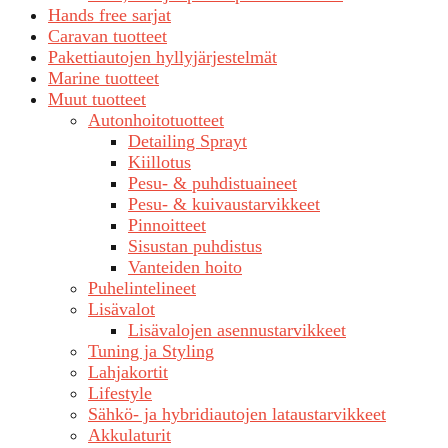
Hands free sarjat
Caravan tuotteet
Pakettiautojen hyllyjärjestelmät
Marine tuotteet
Muut tuotteet
Autonhoitotuotteet
Detailing Sprayt
Kiillotus
Pesu- & puhdistuaineet
Pesu- & kuivaustarvikkeet
Pinnoitteet
Sisustan puhdistus
Vanteiden hoito
Puhelintelineet
Lisävalot
Lisävalojen asennustarvikkeet
Tuning ja Styling
Lahjakortit
Lifestyle
Sähkö- ja hybridiautojen lataustarvikkeet
Akkulaturit