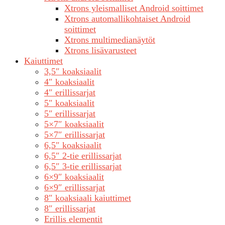
Xtrons yleismalliset Android soittimet
Xtrons automallikohtaiset Android
soittimet
Xtrons multimedianäytöt
Xtrons lisävarusteet
Kaiuttimet
3,5″ koaksiaalit
4″ koaksiaalit
4″ erillissarjat
5″ koaksiaalit
5″ erillissarjat
5×7″ koaksiaalit
5×7″ erillissarjat
6,5″ koaksiaalit
6,5″ 2-tie erillissarjat
6,5″ 3-tie erillissarjat
6×9″ koaksiaalit
6×9″ erillissarjat
8″ koaksiaali kaiuttimet
8″ erillissarjat
Erillis elementit