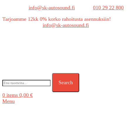
Sähköposti:
info@sk-autosound.fi
| Puh.
010 29 22 800
Tarjoamme 12kk 0% korko rahoitusta asennuksiin!
Tarjouspyynnöt:
info@sk-autosound.fi
Search
0
items
0,00
€
Menu