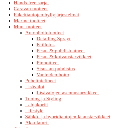
Hands free sarjat
Caravan tuotteet
Pakettiautojen hyllyjärjestelmät
Marine tuotteet
Muut tuotteet
Autonhoitotuotteet
Detailing Sprayt
Kiillotus
Pesu- & puhdistuaineet
Pesu- & kuivaustarvikkeet
Pinnoitteet
Sisustan puhdistus
Vanteiden hoito
Puhelintelineet
Lisävalot
Lisävalojen asennustarvikkeet
Tuning ja Styling
Lahjakortit
Lifestyle
Sähkö- ja hybridiautojen lataustarvikkeet
Akkulaturit