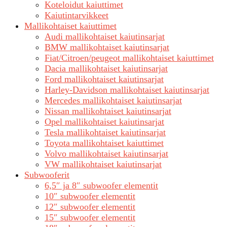
Koteloidut kaiuttimet
Kaiutintarvikkeet
Mallikohtaiset kaiuttimet
Audi mallikohtaiset kaiutinsarjat
BMW mallikohtaiset kaiutinsarjat
Fiat/Citroen/peugeot mallikohtaiset kaiuttimet
Dacia mallikohtaiset kaiutinsarjat
Ford mallikohtaiset kaiutinsarjat
Harley-Davidson mallikohtaiset kaiutinsarjat
Mercedes mallikohtaiset kaiutinsarjat
Nissan mallikohtaiset kaiutinsarjat
Opel mallikohtaiset kaiutinsarjat
Tesla mallikohtaiset kaiutinsarjat
Toyota mallikohtaiset kaiuttimet
Volvo mallikohtaiset kaiutinsarjat
VW mallikohtaiset kaiutinsarjat
Subwooferit
6,5″ ja 8″ subwoofer elementit
10″ subwoofer elementit
12″ subwoofer elementit
15″ subwoofer elementit