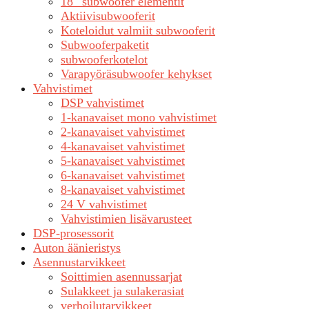
18″ subwoofer elementit
Aktiivisubwooferit
Koteloidut valmiit subwooferit
Subwooferpaketit
subwooferkotelot
Varapyöräsubwoofer kehykset
Vahvistimet
DSP vahvistimet
1-kanavaiset mono vahvistimet
2-kanavaiset vahvistimet
4-kanavaiset vahvistimet
5-kanavaiset vahvistimet
6-kanavaiset vahvistimet
8-kanavaiset vahvistimet
24 V vahvistimet
Vahvistimien lisävarusteet
DSP-prosessorit
Auton äänieristys
Asennustarvikkeet
Soittimien asennussarjat
Sulakkeet ja sulakerasiat
verhoilutarvikkeet