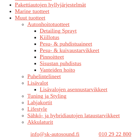
Pakettiautojen hyllyjärjestelmät
Marine tuotteet
Muut tuotteet
Autonhoitotuotteet
Detailing Sprayt
Kiillotus
Pesu- & puhdistuaineet
Pesu- & kuivaustarvikkeet
Pinnoitteet
Sisustan puhdistus
Vanteiden hoito
Puhelintelineet
Lisävalot
Lisävalojen asennustarvikkeet
Tuning ja Styling
Lahjakortit
Lifestyle
Sähkö- ja hybridiautojen lataustarvikkeet
Akkulaturit
Sähköposti:
info@sk-autosound.fi
| Puh.
010 29 22 800