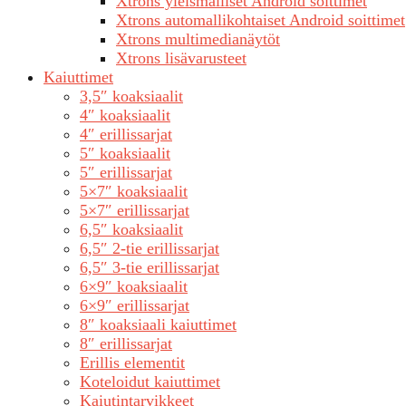
Xtrons yleismalliset Android soittimet
Xtrons automallikohtaiset Android soittimet
Xtrons multimedianäytöt
Xtrons lisävarusteet
Kaiuttimet
3,5″ koaksiaalit
4″ koaksiaalit
4″ erillissarjat
5″ koaksiaalit
5″ erillissarjat
5×7″ koaksiaalit
5×7″ erillissarjat
6,5″ koaksiaalit
6,5″ 2-tie erillissarjat
6,5″ 3-tie erillissarjat
6×9″ koaksiaalit
6×9″ erillissarjat
8″ koaksiaali kaiuttimet
8″ erillissarjat
Erillis elementit
Koteloidut kaiuttimet
Kaiutintarvikkeet