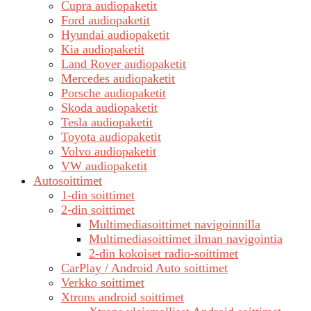
Cupra audiopaketit
Ford audiopaketit
Hyundai audiopaketit
Kia audiopaketit
Land Rover audiopaketit
Mercedes audiopaketit
Porsche audiopaketit
Skoda audiopaketit
Tesla audiopaketit
Toyota audiopaketit
Volvo audiopaketit
VW audiopaketit
Autosoittimet
1-din soittimet
2-din soittimet
Multimediasoittimet navigoinnilla
Multimediasoittimet ilman navigointia
2-din kokoiset radio-soittimet
CarPlay / Android Auto soittimet
Verkko soittimet
Xtrons android soittimet