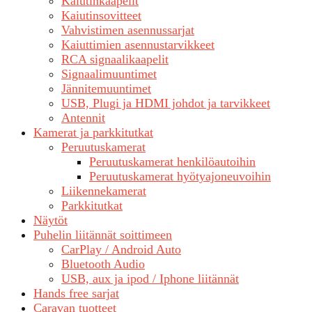
Kaiutinkaapelit
Kaiutinsovitteet
Vahvistimen asennussarjat
Kaiuttimien asennustarvikkeet
RCA signaalikaapelit
Signaalimuuntimet
Jännitemuuntimet
USB, Plugi ja HDMI johdot ja tarvikkeet
Antennit
Kamerat ja parkkitutkat
Peruutuskamerat
Peruutuskamerat henkilöautoihin
Peruutuskamerat hyötyajoneuvoihin
Liikennekamerat
Parkkitutkat
Näytöt
Puhelin liitännät soittimeen
CarPlay / Android Auto
Bluetooth Audio
USB, aux ja ipod / Iphone liitännät
Hands free sarjat
Caravan tuotteet