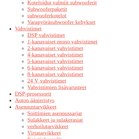
Koteloidut valmiit subwooferit
Subwooferpaketit
subwooferkotelot
Varapyöräsubwoofer kehykset
Vahvistimet
DSP vahvistimet
1-kanavaiset mono vahvistimet
2-kanavaiset vahvistimet
4-kanavaiset vahvistimet
5-kanavaiset vahvistimet
6-kanavaiset vahvistimet
8-kanavaiset vahvistimet
24 V vahvistimet
Vahvistimien lisävarusteet
DSP-prosessorit
Auton äänieristys
Asennustarvikkeet
Soittimien asennussarjat
Sulakkeet ja sulakerasiat
verhoilutarvikkeet
Virtatarvikkeet