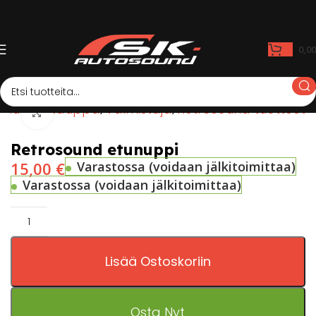
0,0
Etusivu
Kauppa
Valmistaja
Retrosound tuotteet
Click to enlarge
Retrosound etunuppi
15,00
€
Varastossa (voidaan jälkitoimittaa)
Varastossa (voidaan jälkitoimittaa)
Lisää Ostoskoriin
Osta Nyt