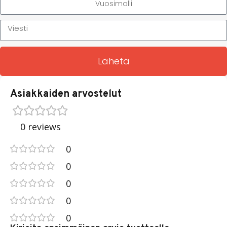
Lähetä
Asiakkaiden arvostelut
0 reviews
0
0
0
0
0