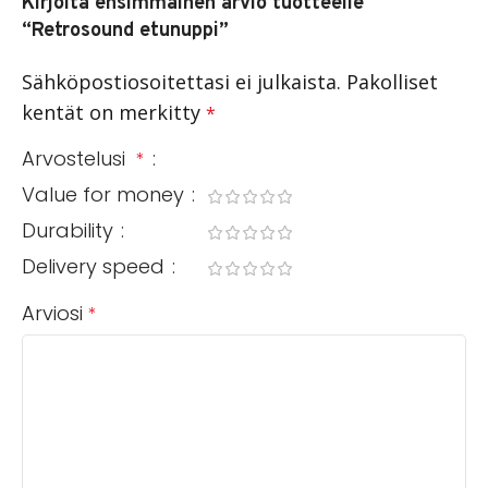
Kirjoita ensimmäinen arvio tuotteelle
“Retrosound etunuppi”
Sähköpostiosoitettasi ei julkaista.
Pakolliset
kentät on merkitty
*
Arvostelusi
*
Value for money
Durability
Delivery speed
Arviosi
*