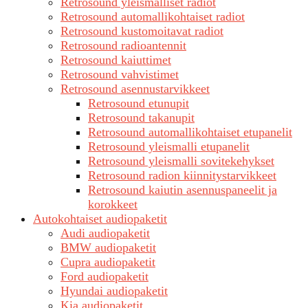
Retrosound yleismalliset radiot
Retrosound automallikohtaiset radiot
Retrosound kustomoitavat radiot
Retrosound radioantennit
Retrosound kaiuttimet
Retrosound vahvistimet
Retrosound asennustarvikkeet
Retrosound etunupit
Retrosound takanupit
Retrosound automallikohtaiset etupanelit
Retrosound yleismalli etupanelit
Retrosound yleismalli sovitekehykset
Retrosound radion kiinnitystarvikkeet
Retrosound kaiutin asennuspaneelit ja
korokkeet
Autokohtaiset audiopaketit
Audi audiopaketit
BMW audiopaketit
Cupra audiopaketit
Ford audiopaketit
Hyundai audiopaketit
Kia audiopaketit