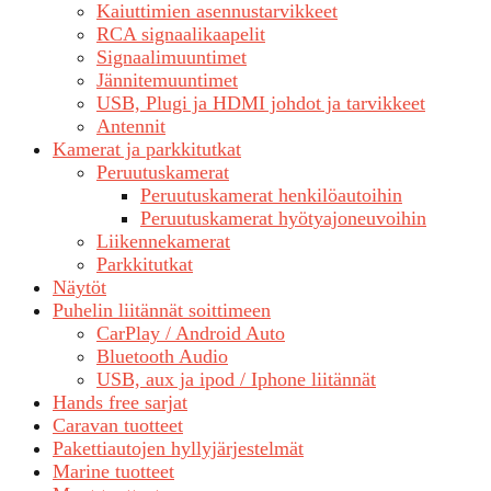
Kaiuttimien asennustarvikkeet
RCA signaalikaapelit
Signaalimuuntimet
Jännitemuuntimet
USB, Plugi ja HDMI johdot ja tarvikkeet
Antennit
Kamerat ja parkkitutkat
Peruutuskamerat
Peruutuskamerat henkilöautoihin
Peruutuskamerat hyötyajoneuvoihin
Liikennekamerat
Parkkitutkat
Näytöt
Puhelin liitännät soittimeen
CarPlay / Android Auto
Bluetooth Audio
USB, aux ja ipod / Iphone liitännät
Hands free sarjat
Caravan tuotteet
Pakettiautojen hyllyjärjestelmät
Marine tuotteet