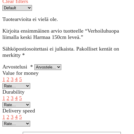
Clear filters
Tuotearvioita ei vielä ole.
Kirjoita ensimmäinen arvio tuotteelle “Verhoiluhuopa
liimalla keski Harmaa 150cm leveä.”
Sähköpostiosoitettasi ei julkaista.
Pakolliset kentät on
merkitty
*
Arvostelusi
*
Value for money
1
2
3
4
5
Durability
1
2
3
4
5
Delivery speed
1
2
3
4
5