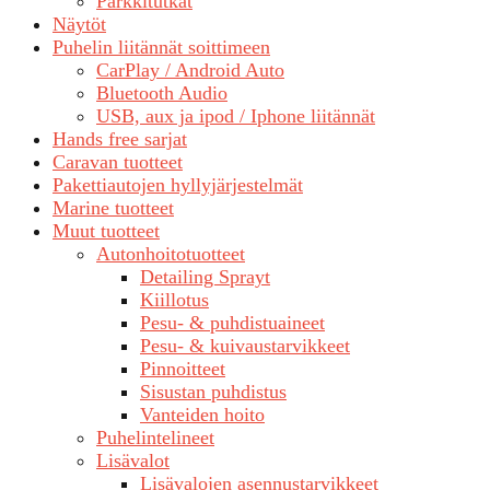
Parkkitutkat
Näytöt
Puhelin liitännät soittimeen
CarPlay / Android Auto
Bluetooth Audio
USB, aux ja ipod / Iphone liitännät
Hands free sarjat
Caravan tuotteet
Pakettiautojen hyllyjärjestelmät
Marine tuotteet
Muut tuotteet
Autonhoitotuotteet
Detailing Sprayt
Kiillotus
Pesu- & puhdistuaineet
Pesu- & kuivaustarvikkeet
Pinnoitteet
Sisustan puhdistus
Vanteiden hoito
Puhelintelineet
Lisävalot
Lisävalojen asennustarvikkeet