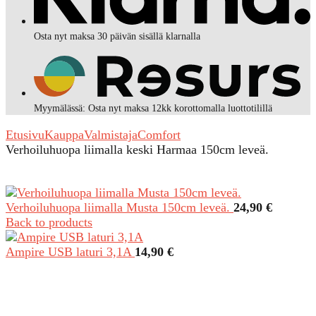
Osta nyt maksa 30 päivän sisällä klarnalla
Myymälässä: Osta nyt maksa 12kk korottomalla luottotilillä
Etusivu
Kauppa
Valmistaja
Comfort
Verhoiluhuopa liimalla keski Harmaa 150cm leveä.
Verhoiluhuopa liimalla Musta 150cm leveä.
24,90
€
Back to products
Ampire USB laturi 3,1A
14,90
€