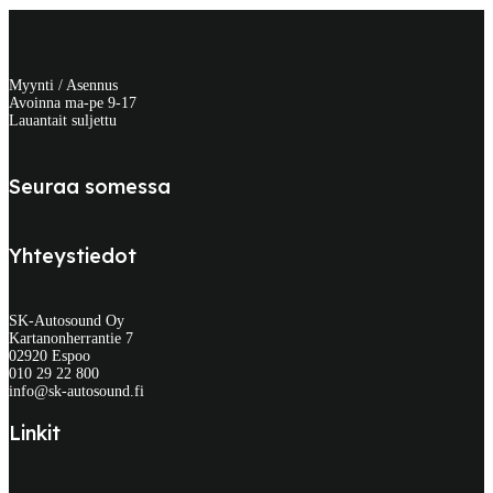
Myynti / Asennus
Avoinna ma-pe 9-17
Lauantait suljettu
Seuraa somessa
Yhteystiedot
SK-Autosound Oy
Kartanonherrantie 7
02920 Espoo
010 29 22 800
info@sk-autosound.fi
Linkit