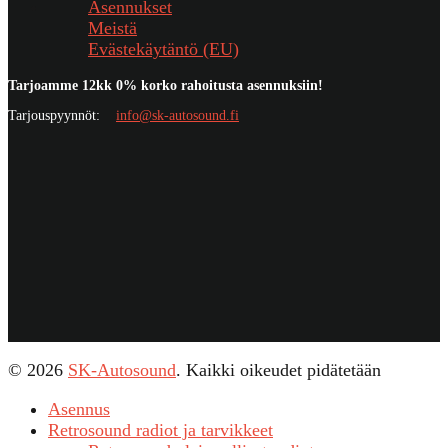
Asennukset
Meistä
Evästekäytäntö (EU)
Tarjoamme 12kk 0% korko rahoitusta asennuksiin!
Tarjouspyynnöt:
info@sk-autosound.fi
© 2026
SK-Autosound
. Kaikki oikeudet pidätetään
Asennus
Retrosound radiot ja tarvikkeet