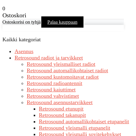
0
Ostoskori
Ostoskorisi on tyhjä
Palaa kauppaan
Kaikki kategoriat
Asennus
Retrosound radiot ja tarvikkeet
Retrosound yleismalliset radiot
Retrosound automallikohtaiset radiot
Retrosound kustomoitavat radiot
Retrosound radioantennit
Retrosound kaiuttimet
Retrosound vahvistimet
Retrosound asennustarvikkeet
Retrosound etunupit
Retrosound takanupit
Retrosound automallikohtaiset etupanelit
Retrosound yleismalli etupanelit
Retrosound yleismalli sovitekehykset