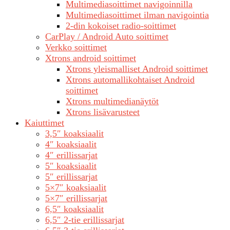
Multimediasoittimet navigoinnilla
Multimediasoittimet ilman navigointia
2-din kokoiset radio-soittimet
CarPlay / Android Auto soittimet
Verkko soittimet
Xtrons android soittimet
Xtrons yleismalliset Android soittimet
Xtrons automallikohtaiset Android
soittimet
Xtrons multimedianäytöt
Xtrons lisävarusteet
Kaiuttimet
3,5″ koaksiaalit
4″ koaksiaalit
4″ erillissarjat
5″ koaksiaalit
5″ erillissarjat
5×7″ koaksiaalit
5×7″ erillissarjat
6,5″ koaksiaalit
6,5″ 2-tie erillissarjat