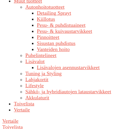
Muut tuotteet
Autonhoitotuotteet
Detailing Sprayt
Kiillotus
Pesu- & puhdistuaineet
Pesu- & kuivaustarvikkeet
Pinnoitteet
Sisustan puhdistus
Vanteiden hoito
Puhelintelineet
Lisävalot
Lisävalojen asennustarvikkeet
Tuning ja Styling
Lahjakortit
Lifestyle
Sähkö- ja hybridiautojen lataustarvikkeet
Akkulaturit
Toivelista
Vertaile
Vertaile
Toivelista