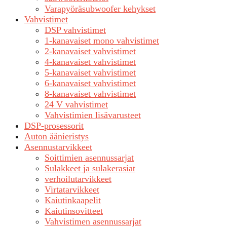
Varapyöräsubwoofer kehykset
Vahvistimet
DSP vahvistimet
1-kanavaiset mono vahvistimet
2-kanavaiset vahvistimet
4-kanavaiset vahvistimet
5-kanavaiset vahvistimet
6-kanavaiset vahvistimet
8-kanavaiset vahvistimet
24 V vahvistimet
Vahvistimien lisävarusteet
DSP-prosessorit
Auton äänieristys
Asennustarvikkeet
Soittimien asennussarjat
Sulakkeet ja sulakerasiat
verhoilutarvikkeet
Virtatarvikkeet
Kaiutinkaapelit
Kaiutinsovitteet
Vahvistimen asennussarjat