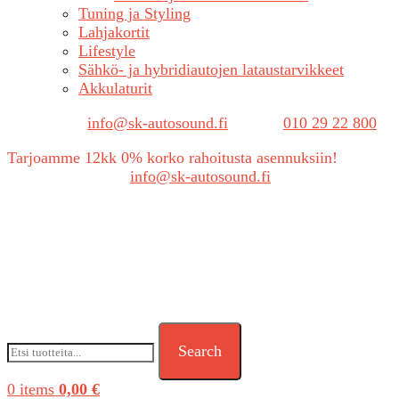
Tuning ja Styling
Lahjakortit
Lifestyle
Sähkö- ja hybridiautojen lataustarvikkeet
Akkulaturit
Sähköposti:
info@sk-autosound.fi
| Puh.
010 29 22 800
Tarjoamme 12kk 0% korko rahoitusta asennuksiin!
Tarjouspyynnöt:
info@sk-autosound.fi
Search
0
items
0,00
€