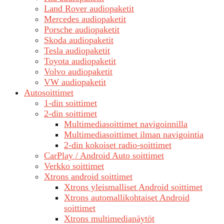
Land Rover audiopaketit
Mercedes audiopaketit
Porsche audiopaketit
Skoda audiopaketit
Tesla audiopaketit
Toyota audiopaketit
Volvo audiopaketit
VW audiopaketit
Autosoittimet
1-din soittimet
2-din soittimet
Multimediasoittimet navigoinnilla
Multimediasoittimet ilman navigointia
2-din kokoiset radio-soittimet
CarPlay / Android Auto soittimet
Verkko soittimet
Xtrons android soittimet
Xtrons yleismalliset Android soittimet
Xtrons automallikohtaiset Android
soittimet
Xtrons multimedianäytöt