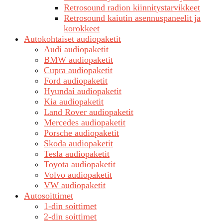
Retrosound radion kiinnitystarvikkeet
Retrosound kaiutin asennuspaneelit ja
korokkeet
Autokohtaiset audiopaketit
Audi audiopaketit
BMW audiopaketit
Cupra audiopaketit
Ford audiopaketit
Hyundai audiopaketit
Kia audiopaketit
Land Rover audiopaketit
Mercedes audiopaketit
Porsche audiopaketit
Skoda audiopaketit
Tesla audiopaketit
Toyota audiopaketit
Volvo audiopaketit
VW audiopaketit
Autosoittimet
1-din soittimet
2-din soittimet