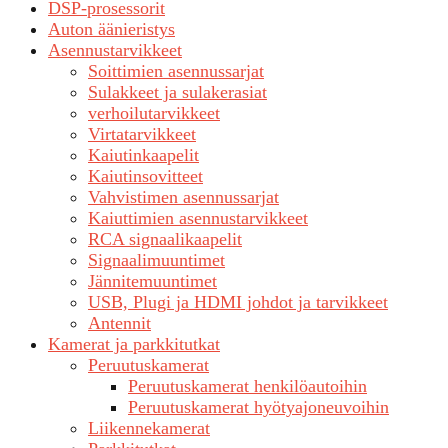
DSP-prosessorit
Auton äänieristys
Asennustarvikkeet
Soittimien asennussarjat
Sulakkeet ja sulakerasiat
verhoilutarvikkeet
Virtatarvikkeet
Kaiutinkaapelit
Kaiutinsovitteet
Vahvistimen asennussarjat
Kaiuttimien asennustarvikkeet
RCA signaalikaapelit
Signaalimuuntimet
Jännitemuuntimet
USB, Plugi ja HDMI johdot ja tarvikkeet
Antennit
Kamerat ja parkkitutkat
Peruutuskamerat
Peruutuskamerat henkilöautoihin
Peruutuskamerat hyötyajoneuvoihin
Liikennekamerat