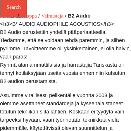
Search
Etusivu
Kauppa
Valmistaja
B2 Audio
<h3>B² AUDIO AUDIOPHILE ACOUSTICS</h3>
B2 Audio perustettiin yhdellä pääperiaatteella.
Tiedämme, että se voidaan tehdä paremmin, ja siihen
pyrimme. Tavoitteemme oli yksinkertainen, ei olla halvin,
vaan paras!
Ryhmä alan ammattilaisia ja harrastajia Tanskasta oli
tehnyt kotiläksyjään useita vuosia ennen niin kutsutun
B2-audion perustamista.
Astuimme virallisesti pelikentälle vuonna 2008 ja
olemme asettaneet standardeja ja kyseenalaistaneet
totutun tekniikan siitä lähtien. Koskaan ei tyydytä vain
tarpeeksi hyvään, vaan työnnetään tekniikkaa vielä
pidemmälle, käytettävissä olevan suunnittelun ja