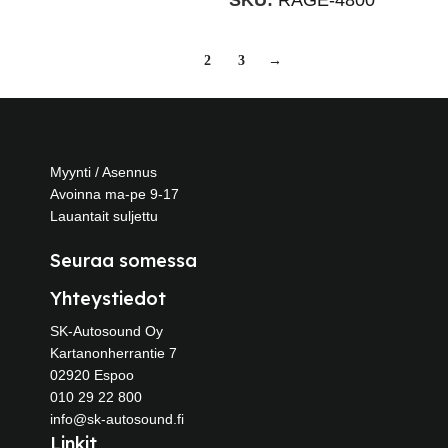
SKU:
RAGE-4800
1
2
3
→
Myynti / Asennus
Avoinna ma-pe 9-17
Lauantait suljettu
Seuraa somessa
Yhteystiedot
SK-Autosound Oy
Kartanonherrantie 7
02920 Espoo
010 29 22 800
info@sk-autosound.fi
Linkit