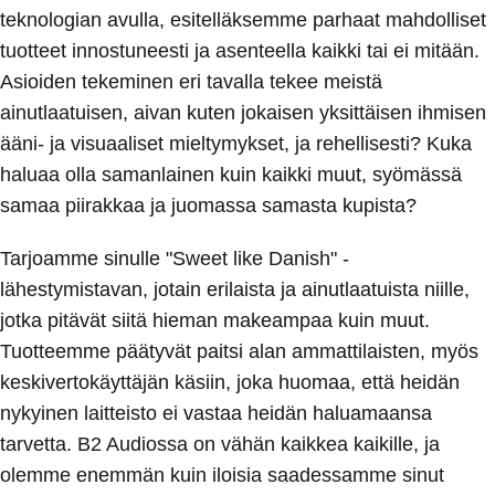
teknologian avulla, esitelläksemme parhaat mahdolliset
tuotteet innostuneesti ja asenteella kaikki tai ei mitään.
Asioiden tekeminen eri tavalla tekee meistä
ainutlaatuisen, aivan kuten jokaisen yksittäisen ihmisen
ääni- ja visuaaliset mieltymykset, ja rehellisesti? Kuka
haluaa olla samanlainen kuin kaikki muut, syömässä
samaa piirakkaa ja juomassa samasta kupista?
Tarjoamme sinulle "Sweet like Danish" -
lähestymistavan, jotain erilaista ja ainutlaatuista niille,
jotka pitävät siitä hieman makeampaa kuin muut.
Tuotteemme päätyvät paitsi alan ammattilaisten, myös
keskivertokäyttäjän käsiin, joka huomaa, että heidän
nykyinen laitteisto ei vastaa heidän haluamaansa
tarvetta. B2 Audiossa on vähän kaikkea kaikille, ja
olemme enemmän kuin iloisia saadessamme sinut