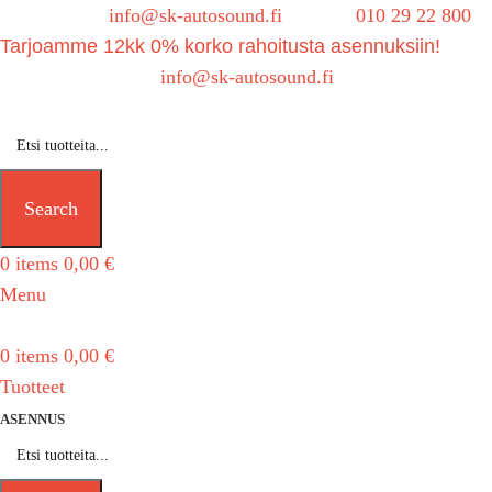
Sähköposti:
info@sk-autosound.fi
| Puh.
010 29 22 800
Tarjoamme 12kk 0% korko rahoitusta asennuksiin!
Tarjouspyynnöt:
info@sk-autosound.fi
Search
0
items
0,00
€
Menu
0
items
0,00
€
Tuotteet
ASENNUS